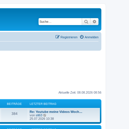
Suche
Erweiterte Suche
Registrieren
Anmelden
Aktuelle Zeit: 08.08.2026 08:56
BEITRÄGE
LETZTER BEITRAG
L
Re: Youtube meine Videos Woch…
B
384
e
N
von
slt63
t
e
25.07.2026 10:38
e
z
u
t
e
i
e
s