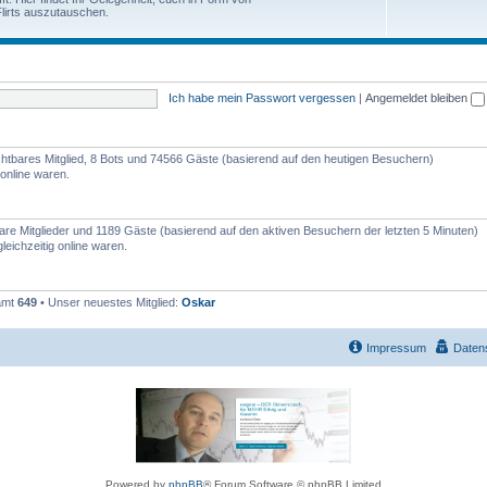
e
lirts auszutauschen.
h
n
e
m
Ich habe mein Passwort vergessen
|
Angemeldet bleiben
e
n
sichtbares Mitglied, 8 Bots und 74566 Gäste (basierend auf den heutigen Besuchern)
online waren.
tbare Mitglieder und 1189 Gäste (basierend auf den aktiven Besuchern der letzten 5 Minuten)
eichzeitig online waren.
samt
649
• Unser neuestes Mitglied:
Oskar
Impressum
Daten
Powered by
phpBB
® Forum Software © phpBB Limited