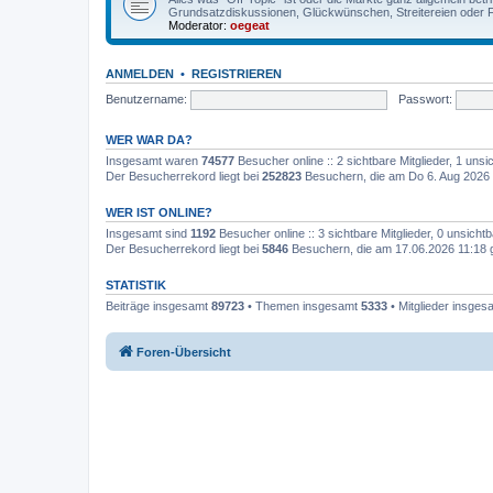
Grundsatzdiskussionen, Glückwünschen, Streitereien oder F
Moderator:
oegeat
ANMELDEN
•
REGISTRIEREN
Benutzername:
Passwort:
WER WAR DA?
Insgesamt waren
74577
Besucher online :: 2 sichtbare Mitglieder, 1 un
Der Besucherrekord liegt bei
252823
Besuchern, die am Do 6. Aug 2026 
WER IST ONLINE?
Insgesamt sind
1192
Besucher online :: 3 sichtbare Mitglieder, 0 unsich
Der Besucherrekord liegt bei
5846
Besuchern, die am 17.06.2026 11:18 gl
STATISTIK
Beiträge insgesamt
89723
• Themen insgesamt
5333
• Mitglieder insge
Foren-Übersicht