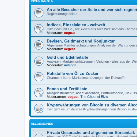
INVESTMENTS
An alle Besucher der Seite und wer sich registr
Registrierungsablauf
Indices, Einzelaktien - weltweit
Dax Dow und Co., alle Aktien aus aller Welt sind das Thema
Moderator:
oegeat
Devisen, Geldmarkt und Konjunktur
Allgemeine Markteinschätzungen, Analysen der Währungen 
Moderator:
oegeat
Gold und Edelmetalle
Analysen, Markteinschätzungen, Visionen - alles aus der Wel
Moderator:
Antagon
Rohstoffe von Öl zu Zucker
Charttechnische Markteinschätzungen der Rohstoffe
Fonds und Zertifikate
Anlageinstrumente, Asset Allocation, Portfoliotheorie, Disku
Moderatoren:
oegeat
,
The Ghost of Elvis
Kryptowährungen von Bitcoin zu diversen Altc
Hier geht es um diverse Kryptowährungen von Bitcoin zu dive
ALLGEMEINES
Private Gespräche und allgemeiner Börsentalk
Alles was "Off-Topic" ist oder die Märkte ganz allgemein betri