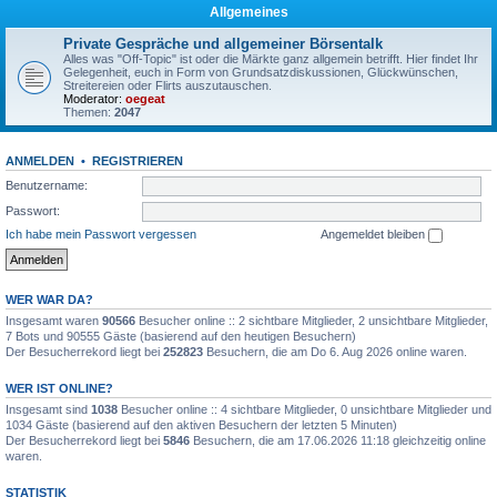
Allgemeines
Private Gespräche und allgemeiner Börsentalk
Alles was "Off-Topic" ist oder die Märkte ganz allgemein betrifft. Hier findet Ihr
Gelegenheit, euch in Form von Grundsatzdiskussionen, Glückwünschen,
Streitereien oder Flirts auszutauschen.
Moderator:
oegeat
Themen:
2047
ANMELDEN
•
REGISTRIEREN
Benutzername:
Passwort:
Ich habe mein Passwort vergessen
Angemeldet bleiben
WER WAR DA?
Insgesamt waren
90566
Besucher online :: 2 sichtbare Mitglieder, 2 unsichtbare Mitglieder,
7 Bots und 90555 Gäste (basierend auf den heutigen Besuchern)
Der Besucherrekord liegt bei
252823
Besuchern, die am Do 6. Aug 2026 online waren.
WER IST ONLINE?
Insgesamt sind
1038
Besucher online :: 4 sichtbare Mitglieder, 0 unsichtbare Mitglieder und
1034 Gäste (basierend auf den aktiven Besuchern der letzten 5 Minuten)
Der Besucherrekord liegt bei
5846
Besuchern, die am 17.06.2026 11:18 gleichzeitig online
waren.
STATISTIK