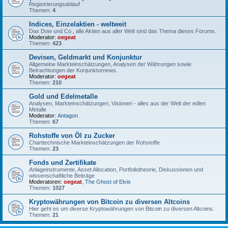
Registrierungsablauf
Themen:
4
Indices, Einzelaktien - weltweit
Dax Dow und Co., alle Aktien aus aller Welt sind das Thema dieses Forums.
Moderator:
oegeat
Themen:
423
Devisen, Geldmarkt und Konjunktur
Allgemeine Markteinschätzungen, Analysen der Währungen sowie
Betrachtungen der Konjunkturnews.
Moderator:
oegeat
Themen:
210
Gold und Edelmetalle
Analysen, Markteinschätzungen, Visionen - alles aus der Welt der edlen
Metalle
Moderator:
Antagon
Themen:
67
Rohstoffe von Öl zu Zucker
Charttechnische Markteinschätzungen der Rohstoffe
Themen:
23
Fonds und Zertifikate
Anlageinstrumente, Asset Allocation, Portfoliotheorie, Diskussionen und
wissenschaftliche Beiträge
Moderatoren:
oegeat
,
The Ghost of Elvis
Themen:
1027
Kryptowährungen von Bitcoin zu diversen Altcoins
Hier geht es um diverse Kryptowährungen von Bitcoin zu diversen Altcoins.
Themen:
21