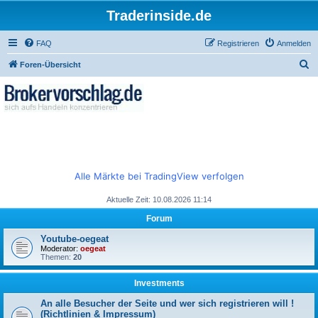
Traderinside.de
FAQ
Registrieren
Anmelden
S
Foren-Übersicht
u
c
h
e
Alle Märkte bei TradingView verfolgen
Aktuelle Zeit: 10.08.2026 11:14
Forum
Youtube-oegeat
Moderator:
oegeat
Themen:
20
Investments
An alle Besucher der Seite und wer sich registrieren will !
(Richtlinien & Impressum)