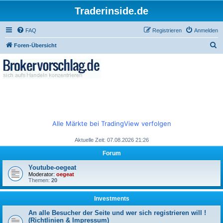
Traderinside.de
FAQ
Registrieren
Anmelden
S
Foren-Übersicht
u
c
h
e
Alle Märkte bei TradingView verfolgen
Aktuelle Zeit: 07.08.2026 21:26
Forum
Youtube-oegeat
Moderator:
oegeat
Themen:
20
Investments
An alle Besucher der Seite und wer sich registrieren will !
(Richtlinien & Impressum)