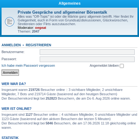
Allgemeines
Private Gespräche und allgemeiner Börsentalk
Alles was "Off-Topic" ist oder die Märkte ganz allgemein betrifft. Hier findet Ihr
Gelegenheit, euch in Form von Grundsatzdiskussionen, Glückwünschen,
Streitereien oder Flirts auszutauschen.
Moderator:
oegeat
Themen:
2047
ANMELDEN
•
REGISTRIEREN
Benutzername:
Passwort:
Ich habe mein Passwort vergessen
Angemeldet bleiben
WER WAR DA?
Insgesamt waren
219726
Besucher online :: 3 sichtbare Mitglieder, 2 unsichtbare
Mitglieder, 7 Bots und 219714 Gäste (basierend auf den heutigen Besuchern)
Der Besucherrekord liegt bei
252823
Besuchern, die am Do 6. Aug 2026 online waren.
WER IST ONLINE?
Insgesamt sind
1127
Besucher online :: 4 sichtbare Mitglieder, 0 unsichtbare Mitglieder und
1123 Gäste (basierend auf den aktiven Besuchern der letzten 5 Minuten)
Der Besucherrekord liegt bei
5846
Besuchern, die am 17.06.2026 11:18 gleichzeitig online
waren.
STATISTIK