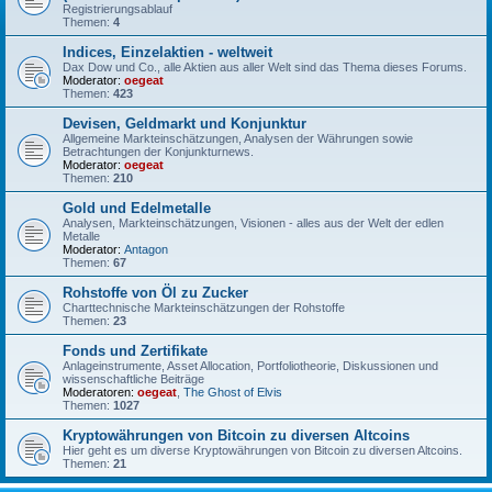
Registrierungsablauf
Themen:
4
Indices, Einzelaktien - weltweit
Dax Dow und Co., alle Aktien aus aller Welt sind das Thema dieses Forums.
Moderator:
oegeat
Themen:
423
Devisen, Geldmarkt und Konjunktur
Allgemeine Markteinschätzungen, Analysen der Währungen sowie
Betrachtungen der Konjunkturnews.
Moderator:
oegeat
Themen:
210
Gold und Edelmetalle
Analysen, Markteinschätzungen, Visionen - alles aus der Welt der edlen
Metalle
Moderator:
Antagon
Themen:
67
Rohstoffe von Öl zu Zucker
Charttechnische Markteinschätzungen der Rohstoffe
Themen:
23
Fonds und Zertifikate
Anlageinstrumente, Asset Allocation, Portfoliotheorie, Diskussionen und
wissenschaftliche Beiträge
Moderatoren:
oegeat
,
The Ghost of Elvis
Themen:
1027
Kryptowährungen von Bitcoin zu diversen Altcoins
Hier geht es um diverse Kryptowährungen von Bitcoin zu diversen Altcoins.
Themen:
21