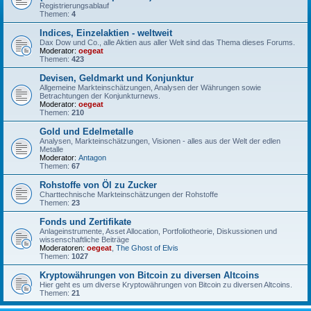
Registrierungsablauf
Themen:
4
Indices, Einzelaktien - weltweit
Dax Dow und Co., alle Aktien aus aller Welt sind das Thema dieses Forums.
Moderator:
oegeat
Themen:
423
Devisen, Geldmarkt und Konjunktur
Allgemeine Markteinschätzungen, Analysen der Währungen sowie
Betrachtungen der Konjunkturnews.
Moderator:
oegeat
Themen:
210
Gold und Edelmetalle
Analysen, Markteinschätzungen, Visionen - alles aus der Welt der edlen
Metalle
Moderator:
Antagon
Themen:
67
Rohstoffe von Öl zu Zucker
Charttechnische Markteinschätzungen der Rohstoffe
Themen:
23
Fonds und Zertifikate
Anlageinstrumente, Asset Allocation, Portfoliotheorie, Diskussionen und
wissenschaftliche Beiträge
Moderatoren:
oegeat
,
The Ghost of Elvis
Themen:
1027
Kryptowährungen von Bitcoin zu diversen Altcoins
Hier geht es um diverse Kryptowährungen von Bitcoin zu diversen Altcoins.
Themen:
21