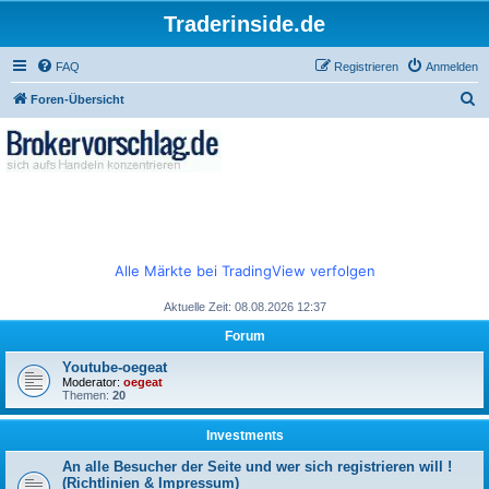
Traderinside.de
FAQ
Registrieren
Anmelden
S
Foren-Übersicht
u
c
h
e
Alle Märkte bei TradingView verfolgen
Aktuelle Zeit: 08.08.2026 12:37
Forum
Youtube-oegeat
Moderator:
oegeat
Themen:
20
Investments
An alle Besucher der Seite und wer sich registrieren will !
(Richtlinien & Impressum)