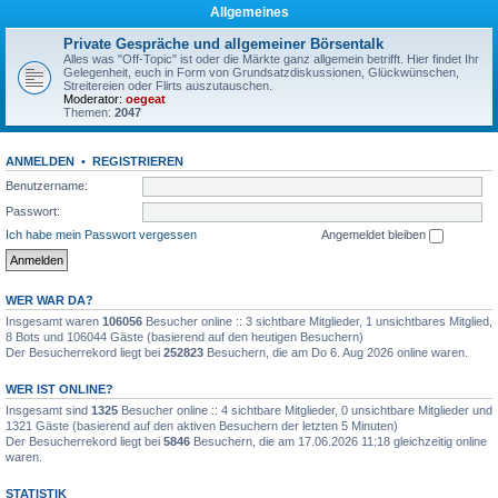
Allgemeines
Private Gespräche und allgemeiner Börsentalk
Alles was "Off-Topic" ist oder die Märkte ganz allgemein betrifft. Hier findet Ihr
Gelegenheit, euch in Form von Grundsatzdiskussionen, Glückwünschen,
Streitereien oder Flirts auszutauschen.
Moderator:
oegeat
Themen:
2047
ANMELDEN
•
REGISTRIEREN
Benutzername:
Passwort:
Ich habe mein Passwort vergessen
Angemeldet bleiben
WER WAR DA?
Insgesamt waren
106056
Besucher online :: 3 sichtbare Mitglieder, 1 unsichtbares Mitglied,
8 Bots und 106044 Gäste (basierend auf den heutigen Besuchern)
Der Besucherrekord liegt bei
252823
Besuchern, die am Do 6. Aug 2026 online waren.
WER IST ONLINE?
Insgesamt sind
1325
Besucher online :: 4 sichtbare Mitglieder, 0 unsichtbare Mitglieder und
1321 Gäste (basierend auf den aktiven Besuchern der letzten 5 Minuten)
Der Besucherrekord liegt bei
5846
Besuchern, die am 17.06.2026 11:18 gleichzeitig online
waren.
STATISTIK