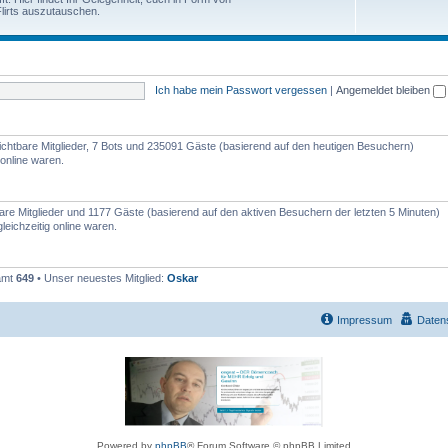
e
lirts auszutauschen.
h
n
e
m
Ich habe mein Passwort vergessen
|
Angemeldet bleiben
e
n
nsichtbare Mitglieder, 7 Bots und 235091 Gäste (basierend auf den heutigen Besuchern)
online waren.
tbare Mitglieder und 1177 Gäste (basierend auf den aktiven Besuchern der letzten 5 Minuten)
eichzeitig online waren.
samt
649
• Unser neuestes Mitglied:
Oskar
Impressum
Daten
Powered by
phpBB
® Forum Software © phpBB Limited