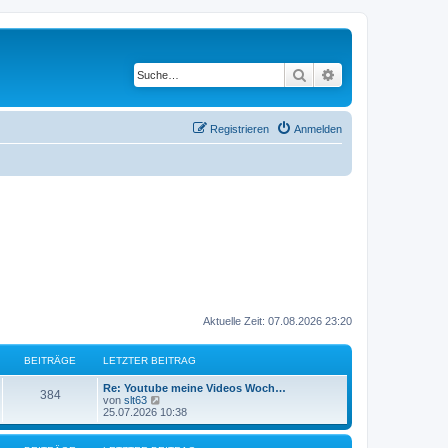
Suche
Erweiterte Suche
Registrieren
Anmelden
Aktuelle Zeit: 07.08.2026 23:20
BEITRÄGE
LETZTER BEITRAG
L
Re: Youtube meine Videos Woch…
B
384
e
N
von
slt63
t
e
25.07.2026 10:38
e
z
u
t
e
i
e
s