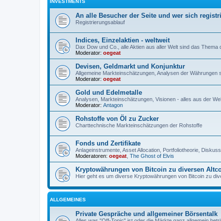
INVESTMENTS
An alle Besucher der Seite und wer sich registr
Registrierungsablauf
Indices, Einzelaktien - weltweit
Dax Dow und Co., alle Aktien aus aller Welt sind das Thema
Moderator:
oegeat
Devisen, Geldmarkt und Konjunktur
Allgemeine Markteinschätzungen, Analysen der Währungen 
Moderator:
oegeat
Gold und Edelmetalle
Analysen, Markteinschätzungen, Visionen - alles aus der Wel
Moderator:
Antagon
Rohstoffe von Öl zu Zucker
Charttechnische Markteinschätzungen der Rohstoffe
Fonds und Zertifikate
Anlageinstrumente, Asset Allocation, Portfoliotheorie, Disku
Moderatoren:
oegeat
,
The Ghost of Elvis
Kryptowährungen von Bitcoin zu diversen Altc
Hier geht es um diverse Kryptowährungen von Bitcoin zu dive
ALLGEMEINES
Private Gespräche und allgemeiner Börsentalk
Alles was "Off-Topic" ist oder die Märkte ganz allgemein betri