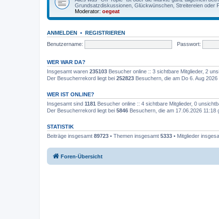
Grundsatzdiskussionen, Glückwünschen, Streitereien oder F
Moderator:
oegeat
ANMELDEN
•
REGISTRIEREN
Benutzername:
Passwort:
WER WAR DA?
Insgesamt waren
235103
Besucher online :: 3 sichtbare Mitglieder, 2 u
Der Besucherrekord liegt bei
252823
Besuchern, die am Do 6. Aug 2026 
WER IST ONLINE?
Insgesamt sind
1181
Besucher online :: 4 sichtbare Mitglieder, 0 unsich
Der Besucherrekord liegt bei
5846
Besuchern, die am 17.06.2026 11:18 gl
STATISTIK
Beiträge insgesamt
89723
• Themen insgesamt
5333
• Mitglieder insge
Foren-Übersicht