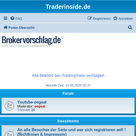
Traderinside.de
FAQ
Registrieren
Anmelden
S
Foren-Übersicht
u
c
h
e
Alle Märkte bei TradingView verfolgen
Aktuelle Zeit: 10.08.2026 05:37
Forum
Youtube-oegeat
Moderator:
oegeat
Themen:
20
Investments
An alle Besucher der Seite und wer sich registrieren will !
(Richtlinien & Impressum)