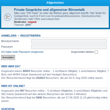
Allgemeines
Private Gespräche und allgemeiner Börsentalk
Alles was "Off-Topic" ist oder die Märkte ganz allgemein betrifft. Hier findet Ihr
Gelegenheit, euch in Form von Grundsatzdiskussionen, Glückwünschen,
Streitereien oder Flirts auszutauschen.
Moderator:
oegeat
Themen:
2047
ANMELDEN
•
REGISTRIEREN
Benutzername:
Passwort:
Ich habe mein Passwort vergessen
Angemeldet bleiben
WER WAR DA?
Insgesamt waren
46503
Besucher online :: 1 sichtbares Mitglied, 1 unsichtbares Mitglied, 7
Bots und 46494 Gäste (basierend auf den heutigen Besuchern)
Der Besucherrekord liegt bei
252823
Besuchern, die am Do 6. Aug 2026 online waren.
WER IST ONLINE?
Insgesamt sind
997
Besucher online :: 5 sichtbare Mitglieder, 0 unsichtbare Mitglieder und
992 Gäste (basierend auf den aktiven Besuchern der letzten 5 Minuten)
Der Besucherrekord liegt bei
5846
Besuchern, die am 17.06.2026 11:18 gleichzeitig online
waren.
STATISTIK