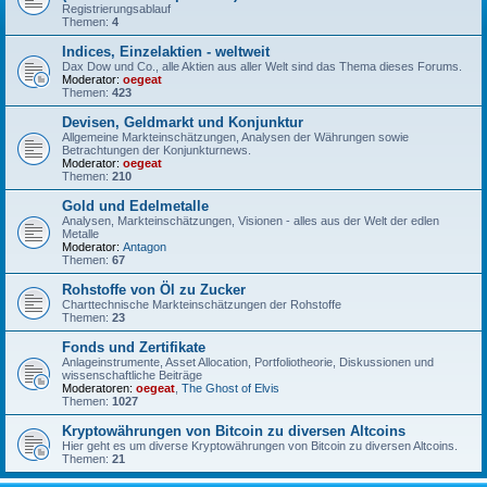
Registrierungsablauf
Themen:
4
Indices, Einzelaktien - weltweit
Dax Dow und Co., alle Aktien aus aller Welt sind das Thema dieses Forums.
Moderator:
oegeat
Themen:
423
Devisen, Geldmarkt und Konjunktur
Allgemeine Markteinschätzungen, Analysen der Währungen sowie
Betrachtungen der Konjunkturnews.
Moderator:
oegeat
Themen:
210
Gold und Edelmetalle
Analysen, Markteinschätzungen, Visionen - alles aus der Welt der edlen
Metalle
Moderator:
Antagon
Themen:
67
Rohstoffe von Öl zu Zucker
Charttechnische Markteinschätzungen der Rohstoffe
Themen:
23
Fonds und Zertifikate
Anlageinstrumente, Asset Allocation, Portfoliotheorie, Diskussionen und
wissenschaftliche Beiträge
Moderatoren:
oegeat
,
The Ghost of Elvis
Themen:
1027
Kryptowährungen von Bitcoin zu diversen Altcoins
Hier geht es um diverse Kryptowährungen von Bitcoin zu diversen Altcoins.
Themen:
21