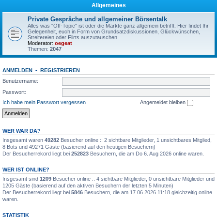
Allgemeines
Private Gespräche und allgemeiner Börsentalk
Alles was "Off-Topic" ist oder die Märkte ganz allgemein betrifft. Hier findet Ihr
Gelegenheit, euch in Form von Grundsatzdiskussionen, Glückwünschen,
Streitereien oder Flirts auszutauschen.
Moderator:
oegeat
Themen:
2047
ANMELDEN
•
REGISTRIEREN
Benutzername:
Passwort:
Ich habe mein Passwort vergessen
Angemeldet bleiben
WER WAR DA?
Insgesamt waren
49282
Besucher online :: 2 sichtbare Mitglieder, 1 unsichtbares Mitglied,
8 Bots und 49271 Gäste (basierend auf den heutigen Besuchern)
Der Besucherrekord liegt bei
252823
Besuchern, die am Do 6. Aug 2026 online waren.
WER IST ONLINE?
Insgesamt sind
1209
Besucher online :: 4 sichtbare Mitglieder, 0 unsichtbare Mitglieder und
1205 Gäste (basierend auf den aktiven Besuchern der letzten 5 Minuten)
Der Besucherrekord liegt bei
5846
Besuchern, die am 17.06.2026 11:18 gleichzeitig online
waren.
STATISTIK