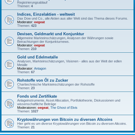
Registrierungsablauf
Themen:
4
Indices, Einzelaktien - weltweit
Dax Dow und Co., alle Aktien aus aller Welt sind das Thema dieses Forums.
Moderator:
oegeat
Themen:
423
Devisen, Geldmarkt und Konjunktur
Allgemeine Markteinschätzungen, Analysen der Währungen sowie
Betrachtungen der Konjunkturnews.
Moderator:
oegeat
Themen:
210
Gold und Edelmetalle
Analysen, Markteinschätzungen, Visionen - alles aus der Welt der edlen
Metalle
Moderator:
Antagon
Themen:
67
Rohstoffe von Öl zu Zucker
Charttechnische Markteinschätzungen der Rohstoffe
Themen:
23
Fonds und Zertifikate
Anlageinstrumente, Asset Allocation, Portfoliotheorie, Diskussionen und
wissenschaftliche Beiträge
Moderatoren:
oegeat
,
The Ghost of Elvis
Themen:
1027
Kryptowährungen von Bitcoin zu diversen Altcoins
Hier geht es um diverse Kryptowährungen von Bitcoin zu diversen Altcoins.
Themen:
21