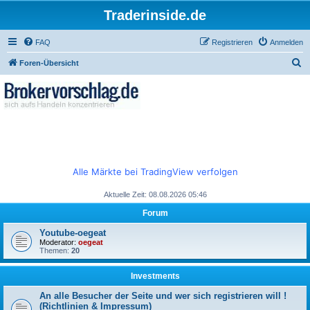
Traderinside.de
FAQ
Registrieren
Anmelden
S
Foren-Übersicht
u
c
h
e
Alle Märkte bei TradingView verfolgen
Aktuelle Zeit: 08.08.2026 05:46
Forum
Youtube-oegeat
Moderator:
oegeat
Themen:
20
Investments
An alle Besucher der Seite und wer sich registrieren will !
(Richtlinien & Impressum)