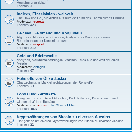
Registrierungsablauf
Themen:
4
Indices, Einzelaktien - weltweit
Dax Dow und Co., alle Aktien aus aller Welt sind das Thema dieses Forums.
Moderator:
oegeat
Themen:
423
Devisen, Geldmarkt und Konjunktur
Allgemeine Markteinschätzungen, Analysen der Währungen sowie
Betrachtungen der Konjunkturnews.
Moderator:
oegeat
Themen:
210
Gold und Edelmetalle
Analysen, Markteinschätzungen, Visionen - alles aus der Welt der edlen
Metalle
Moderator:
Antagon
Themen:
67
Rohstoffe von Öl zu Zucker
Charttechnische Markteinschätzungen der Rohstoffe
Themen:
23
Fonds und Zertifikate
Anlageinstrumente, Asset Allocation, Portfoliotheorie, Diskussionen und
wissenschaftliche Beiträge
Moderatoren:
oegeat
,
The Ghost of Elvis
Themen:
1027
Kryptowährungen von Bitcoin zu diversen Altcoins
Hier geht es um diverse Kryptowährungen von Bitcoin zu diversen Altcoins.
Themen:
21