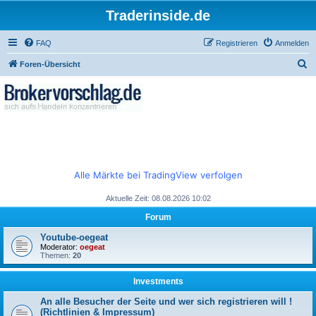
Traderinside.de
FAQ
Registrieren
Anmelden
S
Foren-Übersicht
u
c
h
e
Alle Märkte bei TradingView verfolgen
Aktuelle Zeit: 08.08.2026 10:02
Forum
Youtube-oegeat
Moderator:
oegeat
Themen:
20
Investments
An alle Besucher der Seite und wer sich registrieren will !
(Richtlinien & Impressum)