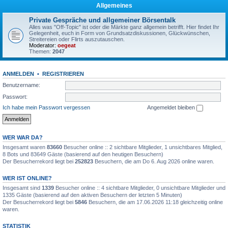
Allgemeines
Private Gespräche und allgemeiner Börsentalk
Alles was "Off-Topic" ist oder die Märkte ganz allgemein betrifft. Hier findet Ihr
Gelegenheit, euch in Form von Grundsatzdiskussionen, Glückwünschen,
Streitereien oder Flirts auszutauschen.
Moderator:
oegeat
Themen:
2047
ANMELDEN
•
REGISTRIEREN
Benutzername:
Passwort:
Ich habe mein Passwort vergessen
Angemeldet bleiben
WER WAR DA?
Insgesamt waren
83660
Besucher online :: 2 sichtbare Mitglieder, 1 unsichtbares Mitglied,
8 Bots und 83649 Gäste (basierend auf den heutigen Besuchern)
Der Besucherrekord liegt bei
252823
Besuchern, die am Do 6. Aug 2026 online waren.
WER IST ONLINE?
Insgesamt sind
1339
Besucher online :: 4 sichtbare Mitglieder, 0 unsichtbare Mitglieder und
1335 Gäste (basierend auf den aktiven Besuchern der letzten 5 Minuten)
Der Besucherrekord liegt bei
5846
Besuchern, die am 17.06.2026 11:18 gleichzeitig online
waren.
STATISTIK