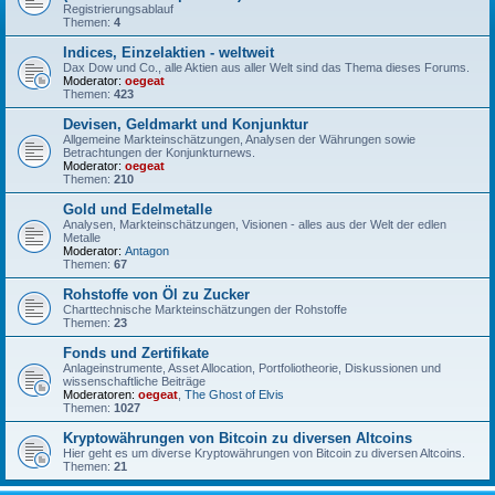
Registrierungsablauf
Themen:
4
Indices, Einzelaktien - weltweit
Dax Dow und Co., alle Aktien aus aller Welt sind das Thema dieses Forums.
Moderator:
oegeat
Themen:
423
Devisen, Geldmarkt und Konjunktur
Allgemeine Markteinschätzungen, Analysen der Währungen sowie
Betrachtungen der Konjunkturnews.
Moderator:
oegeat
Themen:
210
Gold und Edelmetalle
Analysen, Markteinschätzungen, Visionen - alles aus der Welt der edlen
Metalle
Moderator:
Antagon
Themen:
67
Rohstoffe von Öl zu Zucker
Charttechnische Markteinschätzungen der Rohstoffe
Themen:
23
Fonds und Zertifikate
Anlageinstrumente, Asset Allocation, Portfoliotheorie, Diskussionen und
wissenschaftliche Beiträge
Moderatoren:
oegeat
,
The Ghost of Elvis
Themen:
1027
Kryptowährungen von Bitcoin zu diversen Altcoins
Hier geht es um diverse Kryptowährungen von Bitcoin zu diversen Altcoins.
Themen:
21