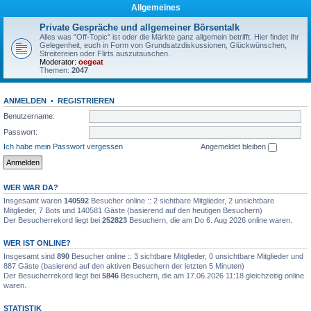
Allgemeines
Private Gespräche und allgemeiner Börsentalk
Alles was "Off-Topic" ist oder die Märkte ganz allgemein betrifft. Hier findet Ihr
Gelegenheit, euch in Form von Grundsatzdiskussionen, Glückwünschen,
Streitereien oder Flirts auszutauschen.
Moderator:
oegeat
Themen:
2047
ANMELDEN
•
REGISTRIEREN
Benutzername:
Passwort:
Ich habe mein Passwort vergessen
Angemeldet bleiben
WER WAR DA?
Insgesamt waren
140592
Besucher online :: 2 sichtbare Mitglieder, 2 unsichtbare
Mitglieder, 7 Bots und 140581 Gäste (basierend auf den heutigen Besuchern)
Der Besucherrekord liegt bei
252823
Besuchern, die am Do 6. Aug 2026 online waren.
WER IST ONLINE?
Insgesamt sind
890
Besucher online :: 3 sichtbare Mitglieder, 0 unsichtbare Mitglieder und
887 Gäste (basierend auf den aktiven Besuchern der letzten 5 Minuten)
Der Besucherrekord liegt bei
5846
Besuchern, die am 17.06.2026 11:18 gleichzeitig online
waren.
STATISTIK