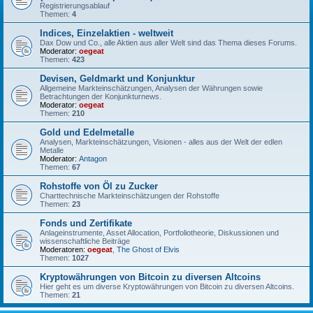
Registrierungsablauf
Themen:
4
Indices, Einzelaktien - weltweit
Dax Dow und Co., alle Aktien aus aller Welt sind das Thema dieses Forums.
Moderator:
oegeat
Themen:
423
Devisen, Geldmarkt und Konjunktur
Allgemeine Markteinschätzungen, Analysen der Währungen sowie
Betrachtungen der Konjunkturnews.
Moderator:
oegeat
Themen:
210
Gold und Edelmetalle
Analysen, Markteinschätzungen, Visionen - alles aus der Welt der edlen
Metalle
Moderator:
Antagon
Themen:
67
Rohstoffe von Öl zu Zucker
Charttechnische Markteinschätzungen der Rohstoffe
Themen:
23
Fonds und Zertifikate
Anlageinstrumente, Asset Allocation, Portfoliotheorie, Diskussionen und
wissenschaftliche Beiträge
Moderatoren:
oegeat
,
The Ghost of Elvis
Themen:
1027
Kryptowährungen von Bitcoin zu diversen Altcoins
Hier geht es um diverse Kryptowährungen von Bitcoin zu diversen Altcoins.
Themen:
21