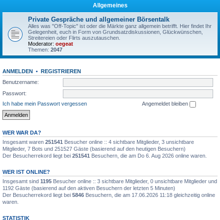
Allgemeines
Private Gespräche und allgemeiner Börsentalk
Alles was "Off-Topic" ist oder die Märkte ganz allgemein betrifft. Hier findet Ihr
Gelegenheit, euch in Form von Grundsatzdiskussionen, Glückwünschen,
Streitereien oder Flirts auszutauschen.
Moderator:
oegeat
Themen:
2047
ANMELDEN
•
REGISTRIEREN
Benutzername:
Passwort:
Ich habe mein Passwort vergessen
Angemeldet bleiben
WER WAR DA?
Insgesamt waren
251541
Besucher online :: 4 sichtbare Mitglieder, 3 unsichtbare
Mitglieder, 7 Bots und 251527 Gäste (basierend auf den heutigen Besuchern)
Der Besucherrekord liegt bei
251541
Besuchern, die am Do 6. Aug 2026 online waren.
WER IST ONLINE?
Insgesamt sind
1195
Besucher online :: 3 sichtbare Mitglieder, 0 unsichtbare Mitglieder und
1192 Gäste (basierend auf den aktiven Besuchern der letzten 5 Minuten)
Der Besucherrekord liegt bei
5846
Besuchern, die am 17.06.2026 11:18 gleichzeitig online
waren.
STATISTIK