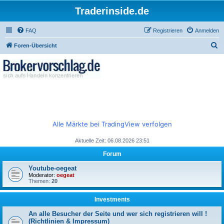
Traderinside.de
FAQ
Registrieren
Anmelden
S
Foren-Übersicht
u
c
h
e
Alle Märkte bei TradingView verfolgen
Aktuelle Zeit: 06.08.2026 23:51
Forum
Youtube-oegeat
Moderator:
oegeat
Themen:
20
Investments
An alle Besucher der Seite und wer sich registrieren will !
(Richtlinien & Impressum)