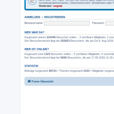
Grundsatzdiskussionen, Glückwünschen, Streitereien oder F
Moderator:
oegeat
ANMELDEN
•
REGISTRIEREN
Benutzername:
Passwort:
WER WAR DA?
Insgesamt waren
224446
Besucher online :: 3 sichtbare Mitglieder, 2 u
Der Besucherrekord liegt bei
252823
Besuchern, die am Do 6. Aug 2026 
WER IST ONLINE?
Insgesamt sind
1323
Besucher online :: 5 sichtbare Mitglieder, 0 unsich
Der Besucherrekord liegt bei
5846
Besuchern, die am 17.06.2026 11:18 gl
STATISTIK
Beiträge insgesamt
89723
• Themen insgesamt
5333
• Mitglieder insge
Foren-Übersicht