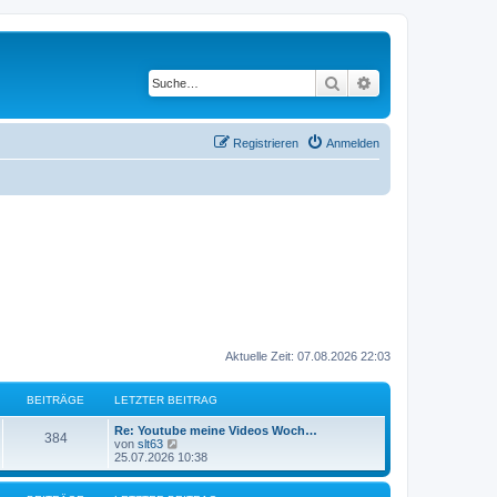
Suche
Erweiterte Suche
Registrieren
Anmelden
Aktuelle Zeit: 07.08.2026 22:03
BEITRÄGE
LETZTER BEITRAG
L
Re: Youtube meine Videos Woch…
B
384
e
N
von
slt63
t
e
25.07.2026 10:38
e
z
u
t
e
i
e
s