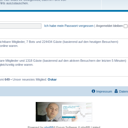
e
lirts auszutauschen.
h
n
e
m
Ich habe mein Passwort vergessen
|
Angemeldet bleiben
e
n
nsichtbare Mitglieder, 7 Bots und 224434 Gäste (basierend auf den heutigen Besuchern)
online waren.
tbare Mitglieder und 1318 Gäste (basierend auf den aktiven Besuchern der letzten 5 Minuten)
eichzeitig online waren.
samt
649
• Unser neuestes Mitglied:
Oskar
Impressum
Daten
Powered by
phpBB
® Forum Software © phpBB Limited