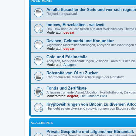
INVESTMENTS
An alle Besucher der Seite und wer sich registr
Registrierungsablauf
Indices, Einzelaktien - weltweit
Dax Dow und Co., alle Aktien aus aller Welt sind das Thema
Moderator:
oegeat
Devisen, Geldmarkt und Konjunktur
Allgemeine Markteinschätzungen, Analysen der Währungen 
Moderator:
oegeat
Gold und Edelmetalle
Analysen, Markteinschätzungen, Visionen - alles aus der Wel
Moderator:
Antagon
Rohstoffe von Öl zu Zucker
Charttechnische Markteinschätzungen der Rohstoffe
Fonds und Zertifikate
Anlageinstrumente, Asset Allocation, Portfoliotheorie, Disku
Moderatoren:
oegeat
,
The Ghost of Elvis
Kryptowährungen von Bitcoin zu diversen Altc
Hier geht es um diverse Kryptowährungen von Bitcoin zu dive
ALLGEMEINES
Private Gespräche und allgemeiner Börsentalk
Alles was "Off-Topic" ist oder die Märkte ganz allgemein betri