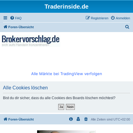
Traderinside.de
FAQ
Registrieren
Anmelden
S
Foren-Übersicht
u
c
h
e
Alle Märkte bei TradingView verfolgen
Alle Cookies löschen
Bist du dir sicher, dass du alle Cookies des Boards löschen möchtest?
Foren-Übersicht
Alle Zeiten sind
UTC+02:00