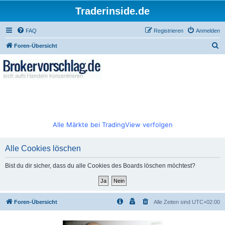
Traderinside.de
FAQ
Registrieren
Anmelden
S
Foren-Übersicht
u
c
h
e
Alle Märkte bei TradingView verfolgen
Alle Cookies löschen
Bist du dir sicher, dass du alle Cookies des Boards löschen möchtest?
Foren-Übersicht
Alle Zeiten sind
UTC+02:00