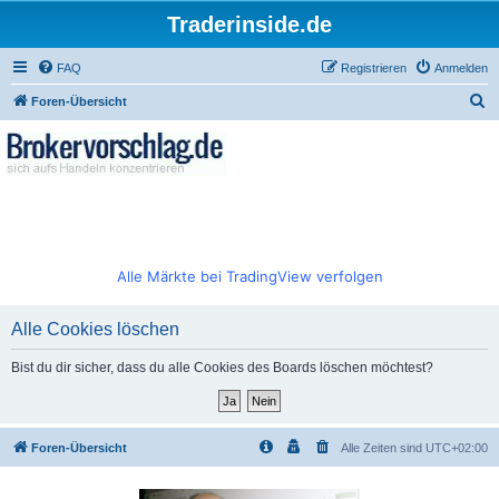
Traderinside.de
FAQ
Registrieren
Anmelden
S
Foren-Übersicht
u
c
h
e
Alle Märkte bei TradingView verfolgen
Alle Cookies löschen
Bist du dir sicher, dass du alle Cookies des Boards löschen möchtest?
Foren-Übersicht
Alle Zeiten sind
UTC+02:00