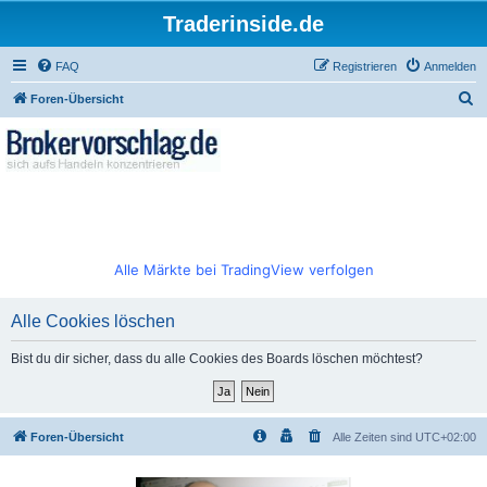
Traderinside.de
FAQ
Registrieren
Anmelden
S
Foren-Übersicht
u
c
h
e
Alle Märkte bei TradingView verfolgen
Alle Cookies löschen
Bist du dir sicher, dass du alle Cookies des Boards löschen möchtest?
Foren-Übersicht
Alle Zeiten sind
UTC+02:00