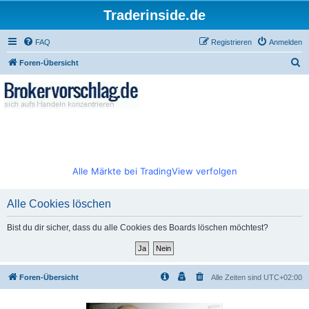
Traderinside.de
FAQ
Registrieren
Anmelden
S
Foren-Übersicht
u
c
h
e
Alle Märkte bei TradingView verfolgen
Alle Cookies löschen
Bist du dir sicher, dass du alle Cookies des Boards löschen möchtest?
Foren-Übersicht
Alle Zeiten sind
UTC+02:00