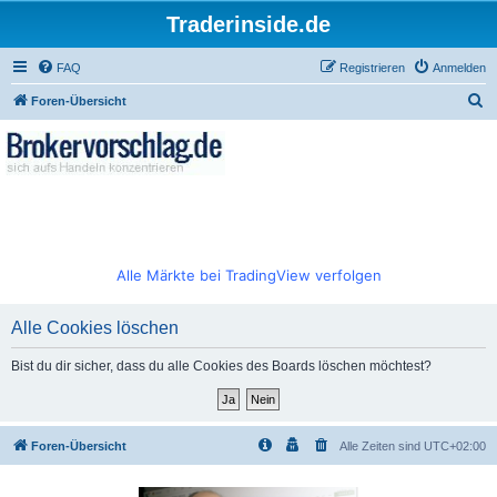
Traderinside.de
FAQ
Registrieren
Anmelden
S
Foren-Übersicht
u
c
h
e
Alle Märkte bei TradingView verfolgen
Alle Cookies löschen
Bist du dir sicher, dass du alle Cookies des Boards löschen möchtest?
Foren-Übersicht
Alle Zeiten sind
UTC+02:00