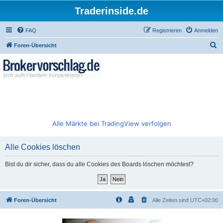
Traderinside.de
FAQ
Registrieren
Anmelden
S
Foren-Übersicht
u
c
h
e
Alle Märkte bei TradingView verfolgen
Alle Cookies löschen
Bist du dir sicher, dass du alle Cookies des Boards löschen möchtest?
Foren-Übersicht
Alle Zeiten sind
UTC+02:00