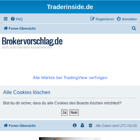
Traderinside.de
FAQ
Registrieren
Anmelden
S
Foren-Übersicht
u
c
h
e
Alle Märkte bei TradingView verfolgen
Alle Cookies löschen
Bist du dir sicher, dass du alle Cookies des Boards löschen möchtest?
Foren-Übersicht
Alle Zeiten sind
UTC+02:00