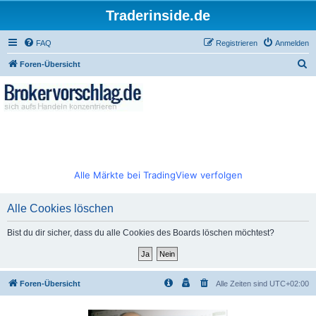
Traderinside.de
FAQ
Registrieren
Anmelden
S
Foren-Übersicht
u
c
h
e
Alle Märkte bei TradingView verfolgen
Alle Cookies löschen
Bist du dir sicher, dass du alle Cookies des Boards löschen möchtest?
Foren-Übersicht
Alle Zeiten sind
UTC+02:00