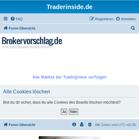
Traderinside.de
FAQ
Registrieren
Anmelden
S
Foren-Übersicht
u
c
h
e
Alle Märkte bei TradingView verfolgen
Alle Cookies löschen
Bist du dir sicher, dass du alle Cookies des Boards löschen möchtest?
Foren-Übersicht
Alle Zeiten sind
UTC+02:00