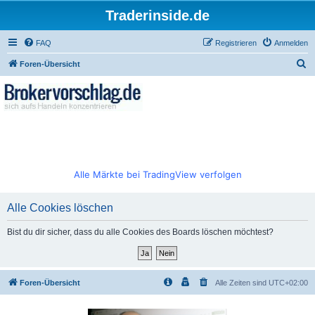
Traderinside.de
FAQ
Registrieren
Anmelden
S
Foren-Übersicht
u
c
h
e
Alle Märkte bei TradingView verfolgen
Alle Cookies löschen
Bist du dir sicher, dass du alle Cookies des Boards löschen möchtest?
Foren-Übersicht
Alle Zeiten sind
UTC+02:00