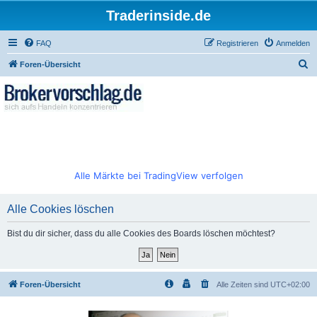
Traderinside.de
FAQ
Registrieren
Anmelden
S
Foren-Übersicht
u
c
h
e
Alle Märkte bei TradingView verfolgen
Alle Cookies löschen
Bist du dir sicher, dass du alle Cookies des Boards löschen möchtest?
Foren-Übersicht
Alle Zeiten sind
UTC+02:00