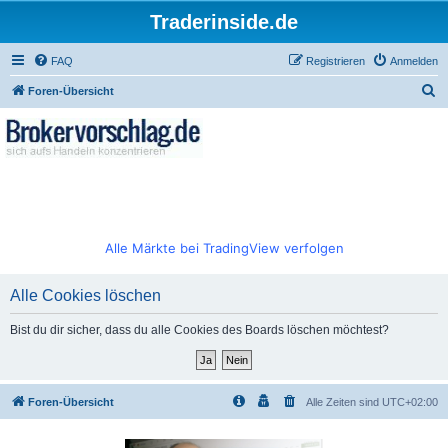
Traderinside.de
FAQ
Registrieren
Anmelden
S
Foren-Übersicht
u
c
h
e
Alle Märkte bei TradingView verfolgen
Alle Cookies löschen
Bist du dir sicher, dass du alle Cookies des Boards löschen möchtest?
Foren-Übersicht
Alle Zeiten sind
UTC+02:00