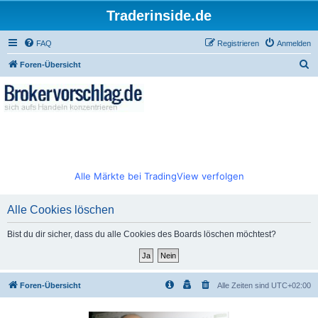
Traderinside.de
FAQ
Registrieren
Anmelden
S
Foren-Übersicht
u
c
h
e
Alle Märkte bei TradingView verfolgen
Alle Cookies löschen
Bist du dir sicher, dass du alle Cookies des Boards löschen möchtest?
Foren-Übersicht
Alle Zeiten sind
UTC+02:00