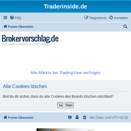
Traderinside.de
FAQ
Registrieren
Anmelden
S
Foren-Übersicht
u
c
h
e
Alle Märkte bei TradingView verfolgen
Alle Cookies löschen
Bist du dir sicher, dass du alle Cookies des Boards löschen möchtest?
Foren-Übersicht
Alle Zeiten sind
UTC+02:00