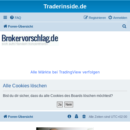
Traderinside.de
FAQ
Registrieren
Anmelden
S
Foren-Übersicht
u
c
h
e
Alle Märkte bei TradingView verfolgen
Alle Cookies löschen
Bist du dir sicher, dass du alle Cookies des Boards löschen möchtest?
Foren-Übersicht
Alle Zeiten sind
UTC+02:00