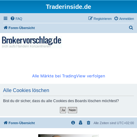
Traderinside.de
FAQ
Registrieren
Anmelden
S
Foren-Übersicht
u
c
h
e
Alle Märkte bei TradingView verfolgen
Alle Cookies löschen
Bist du dir sicher, dass du alle Cookies des Boards löschen möchtest?
Foren-Übersicht
Alle Zeiten sind
UTC+02:00