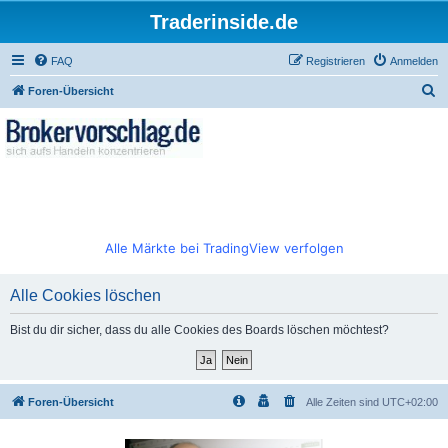
Traderinside.de
FAQ
Registrieren
Anmelden
S
Foren-Übersicht
u
c
h
e
Alle Märkte bei TradingView verfolgen
Alle Cookies löschen
Bist du dir sicher, dass du alle Cookies des Boards löschen möchtest?
Foren-Übersicht
Alle Zeiten sind
UTC+02:00