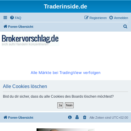
Traderinside.de
FAQ
Registrieren
Anmelden
S
Foren-Übersicht
u
c
h
e
Alle Märkte bei TradingView verfolgen
Alle Cookies löschen
Bist du dir sicher, dass du alle Cookies des Boards löschen möchtest?
Foren-Übersicht
Alle Zeiten sind
UTC+02:00