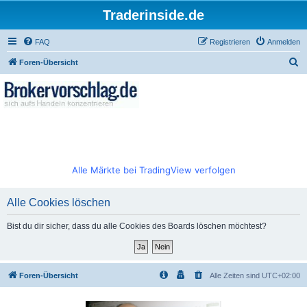
Traderinside.de
FAQ
Registrieren
Anmelden
S
Foren-Übersicht
u
c
h
e
Alle Märkte bei TradingView verfolgen
Alle Cookies löschen
Bist du dir sicher, dass du alle Cookies des Boards löschen möchtest?
Foren-Übersicht
Alle Zeiten sind
UTC+02:00