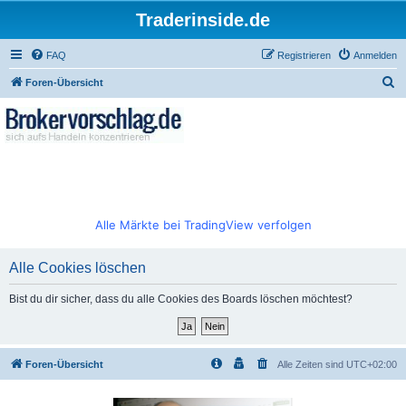
Traderinside.de
FAQ
Registrieren
Anmelden
S
Foren-Übersicht
u
c
h
e
Alle Märkte bei TradingView verfolgen
Alle Cookies löschen
Bist du dir sicher, dass du alle Cookies des Boards löschen möchtest?
Foren-Übersicht
Alle Zeiten sind
UTC+02:00