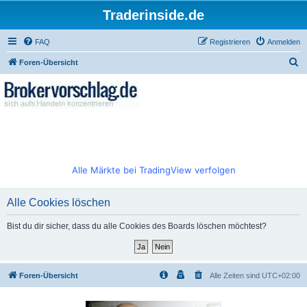
Traderinside.de
FAQ
Registrieren
Anmelden
S
Foren-Übersicht
u
c
h
e
Alle Märkte bei TradingView verfolgen
Alle Cookies löschen
Bist du dir sicher, dass du alle Cookies des Boards löschen möchtest?
Foren-Übersicht
Alle Zeiten sind
UTC+02:00