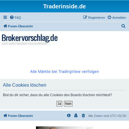
Traderinside.de
FAQ
Registrieren
Anmelden
S
Foren-Übersicht
u
c
h
e
Alle Märkte bei TradingView verfolgen
Alle Cookies löschen
Bist du dir sicher, dass du alle Cookies des Boards löschen möchtest?
Foren-Übersicht
Alle Zeiten sind
UTC+02:00