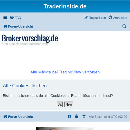
Traderinside.de
FAQ
Registrieren
Anmelden
S
Foren-Übersicht
u
c
h
e
Alle Märkte bei TradingView verfolgen
Alle Cookies löschen
Bist du dir sicher, dass du alle Cookies des Boards löschen möchtest?
Foren-Übersicht
Alle Zeiten sind
UTC+02:00