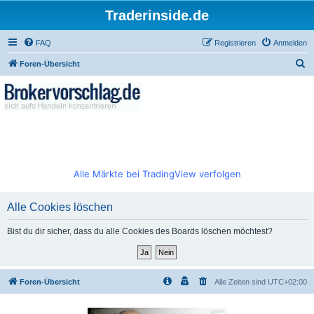
Traderinside.de
FAQ
Registrieren
Anmelden
S
Foren-Übersicht
u
c
h
e
Alle Märkte bei TradingView verfolgen
Alle Cookies löschen
Bist du dir sicher, dass du alle Cookies des Boards löschen möchtest?
Foren-Übersicht
Alle Zeiten sind
UTC+02:00