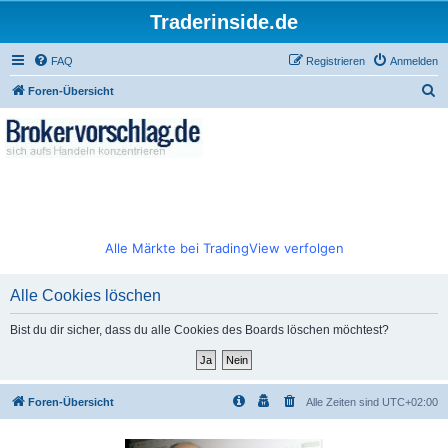
Traderinside.de
FAQ
Registrieren
Anmelden
S
Foren-Übersicht
u
c
h
e
Alle Märkte bei TradingView verfolgen
Alle Cookies löschen
Bist du dir sicher, dass du alle Cookies des Boards löschen möchtest?
Foren-Übersicht
Alle Zeiten sind
UTC+02:00