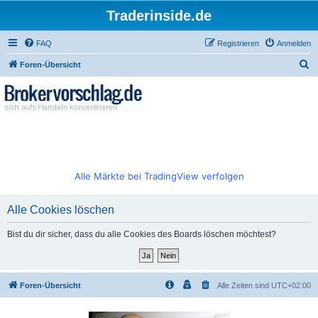
Traderinside.de
FAQ
Registrieren
Anmelden
S
Foren-Übersicht
u
c
h
e
Alle Märkte bei TradingView verfolgen
Alle Cookies löschen
Bist du dir sicher, dass du alle Cookies des Boards löschen möchtest?
Foren-Übersicht
Alle Zeiten sind
UTC+02:00