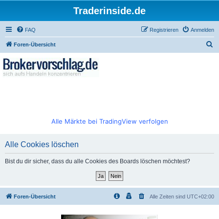
Traderinside.de
FAQ
Registrieren
Anmelden
S
Foren-Übersicht
u
c
h
e
Alle Märkte bei TradingView verfolgen
Alle Cookies löschen
Bist du dir sicher, dass du alle Cookies des Boards löschen möchtest?
Foren-Übersicht
Alle Zeiten sind
UTC+02:00