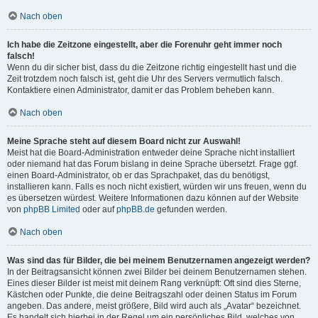
Nach oben
Ich habe die Zeitzone eingestellt, aber die Forenuhr geht immer noch
falsch!
Wenn du dir sicher bist, dass du die Zeitzone richtig eingestellt hast und die
Zeit trotzdem noch falsch ist, geht die Uhr des Servers vermutlich falsch.
Kontaktiere einen Administrator, damit er das Problem beheben kann.
Nach oben
Meine Sprache steht auf diesem Board nicht zur Auswahl!
Meist hat die Board-Administration entweder deine Sprache nicht installiert
oder niemand hat das Forum bislang in deine Sprache übersetzt. Frage ggf.
einen Board-Administrator, ob er das Sprachpaket, das du benötigst,
installieren kann. Falls es noch nicht existiert, würden wir uns freuen, wenn du
es übersetzen würdest. Weitere Informationen dazu können auf der Website
von
phpBB Limited
oder auf
phpBB.de
gefunden werden.
Nach oben
Was sind das für Bilder, die bei meinem Benutzernamen angezeigt werden?
In der Beitragsansicht können zwei Bilder bei deinem Benutzernamen stehen.
Eines dieser Bilder ist meist mit deinem Rang verknüpft: Oft sind dies Sterne,
Kästchen oder Punkte, die deine Beitragszahl oder deinen Status im Forum
angeben. Das andere, meist größere, Bild wird auch als „Avatar“ bezeichnet.
Es handelt sich hierbei in der Regel um ein persönliches Bild, welches von