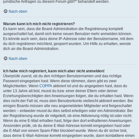
juristische Anfragen zu diesem Forum gibt?“ behandelt werden.
Nach oben
Warum kann ich mich nicht registrieren?
Es kann sein, dass die Board-Administration die Registrierung komplett
ausgeschaltet hat, damit sich keine neuen Benutzer mehr anmelden können.
Es könnte auch sein, dass deine IP-Adresse oder der Benutzername, mit dem
du dich registrieren möchtest, gesperrt wurden. Um Hilfe zu erhalten, wende
dich an die Board-Administration.
Nach oben
Ich habe mich registriert, kann mich aber nicht anmelden!
Überprüfe zuerst, ob du den richtigen Benutzernamen und das richtige
Passwort eingegeben hast. Wenn diese stimmen, dann gibt es zwei
Möglichkeiten. Wenn
COPPA
aktiviert ist und du angegeben hast, dass du
unter 13 Jahre alt bist, musst du bzw. einer deiner Eltern oder deiner
Erziehungsberechtigten den Anweisungen folgen, die du erhalten hast. Wenn
dies nicht der Fall ist, muss dein Benutzerkonto vielleicht aktiviert werden. Bei
einigen Boards müssen alle neu angemeldeten Mitglieder erst freigeschaltet
werden – entweder musst du dies selbst erledigen oder ein Administrator. Bei
der Registrierung wurde dir mitgeteilt, ob eine Aktivierung nötig ist oder nicht.
Wenn du eine E-Mail erhalten hast, folge den dort enthaltenen Anweisungen.
Ansonsten prüfe, ob du deine E-Mail-Adresse korrekt eingegeben hast oder
die E-Mail von einem Spam-Filter blockiert wurde. Wenn du dir sicher bist,
dass deine E-Mail-Adresse korrekt eingegeben wurde, dann kontaktiere einen