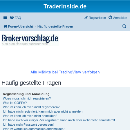
Traderinside.de
FAQ
Registrieren
Anmelden
S
Foren-Übersicht
Häufig gestellte Fragen
u
c
h
e
Alle Märkte bei TradingView verfolgen
Häufig gestellte Fragen
Registrierung und Anmeldung
Wozu muss ich mich registrieren?
Was ist COPPA?
Warum kann ich mich nicht registrieren?
Ich habe mich registriert, kann mich aber nicht anmelden!
Warum kann ich mich nicht anmelden?
Ich habe mich vor einiger Zeit registriert, kann mich aber nicht mehr anmelden?!
Ich habe mein Passwort vergessen!
Warum werde ich automatisch abgemeldet?