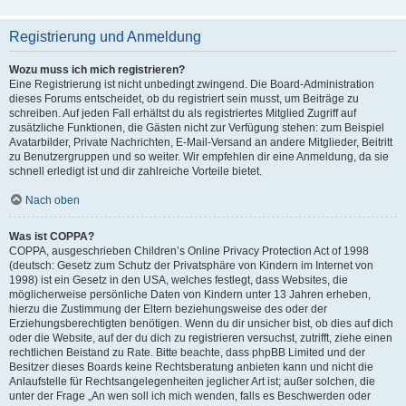
Registrierung und Anmeldung
Wozu muss ich mich registrieren?
Eine Registrierung ist nicht unbedingt zwingend. Die Board-Administration
dieses Forums entscheidet, ob du registriert sein musst, um Beiträge zu
schreiben. Auf jeden Fall erhältst du als registriertes Mitglied Zugriff auf
zusätzliche Funktionen, die Gästen nicht zur Verfügung stehen: zum Beispiel
Avatarbilder, Private Nachrichten, E-Mail-Versand an andere Mitglieder, Beitritt
zu Benutzergruppen und so weiter. Wir empfehlen dir eine Anmeldung, da sie
schnell erledigt ist und dir zahlreiche Vorteile bietet.
Nach oben
Was ist COPPA?
COPPA, ausgeschrieben Children’s Online Privacy Protection Act of 1998
(deutsch: Gesetz zum Schutz der Privatsphäre von Kindern im Internet von
1998) ist ein Gesetz in den USA, welches festlegt, dass Websites, die
möglicherweise persönliche Daten von Kindern unter 13 Jahren erheben,
hierzu die Zustimmung der Eltern beziehungsweise des oder der
Erziehungsberechtigten benötigen. Wenn du dir unsicher bist, ob dies auf dich
oder die Website, auf der du dich zu registrieren versuchst, zutrifft, ziehe einen
rechtlichen Beistand zu Rate. Bitte beachte, dass phpBB Limited und der
Besitzer dieses Boards keine Rechtsberatung anbieten kann und nicht die
Anlaufstelle für Rechtsangelegenheiten jeglicher Art ist; außer solchen, die
unter der Frage „An wen soll ich mich wenden, falls es Beschwerden oder