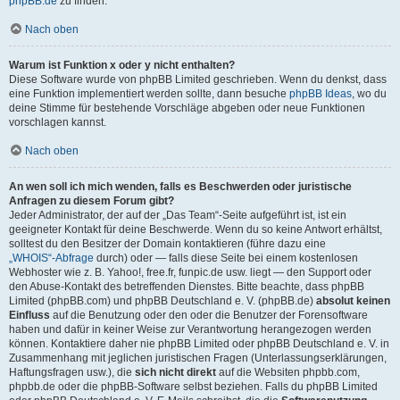
phpBB.de
zu finden.
Nach oben
Warum ist Funktion x oder y nicht enthalten?
Diese Software wurde von phpBB Limited geschrieben. Wenn du denkst, dass
eine Funktion implementiert werden sollte, dann besuche
phpBB Ideas
, wo du
deine Stimme für bestehende Vorschläge abgeben oder neue Funktionen
vorschlagen kannst.
Nach oben
An wen soll ich mich wenden, falls es Beschwerden oder juristische
Anfragen zu diesem Forum gibt?
Jeder Administrator, der auf der „Das Team“-Seite aufgeführt ist, ist ein
geeigneter Kontakt für deine Beschwerde. Wenn du so keine Antwort erhältst,
solltest du den Besitzer der Domain kontaktieren (führe dazu eine
„WHOIS“-Abfrage
durch) oder — falls diese Seite bei einem kostenlosen
Webhoster wie z. B. Yahoo!, free.fr, funpic.de usw. liegt — den Support oder
den Abuse-Kontakt des betreffenden Dienstes. Bitte beachte, dass phpBB
Limited (phpBB.com) und phpBB Deutschland e. V. (phpBB.de)
absolut keinen
Einfluss
auf die Benutzung oder den oder die Benutzer der Forensoftware
haben und dafür in keiner Weise zur Verantwortung herangezogen werden
können. Kontaktiere daher nie phpBB Limited oder phpBB Deutschland e. V. in
Zusammenhang mit jeglichen juristischen Fragen (Unterlassungserklärungen,
Haftungsfragen usw.), die
sich nicht direkt
auf die Websiten phpbb.com,
phpbb.de oder die phpBB-Software selbst beziehen. Falls du phpBB Limited