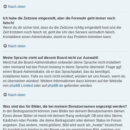
Nach oben
Ich habe die Zeitzone eingestellt, aber die Forenuhr geht immer noch
falsch!
Wenn du dir sicher bist, dass du die Zeitzone richtig eingestellt hast und die
Zeit trotzdem noch falsch ist, geht die Uhr des Servers vermutlich falsch.
Kontaktiere einen Administrator, damit er das Problem beheben kann.
Nach oben
Meine Sprache steht auf diesem Board nicht zur Auswahl!
Meist hat die Board-Administration entweder deine Sprache nicht installiert
oder niemand hat das Forum bislang in deine Sprache übersetzt. Frage ggf.
einen Board-Administrator, ob er das Sprachpaket, das du benötigst,
installieren kann. Falls es noch nicht existiert, würden wir uns freuen, wenn du
es übersetzen würdest. Weitere Informationen dazu können auf der Website
von
phpBB Limited
oder auf
phpBB.de
gefunden werden.
Nach oben
Was sind das für Bilder, die bei meinem Benutzernamen angezeigt werden?
In der Beitragsansicht können zwei Bilder bei deinem Benutzernamen stehen.
Eines dieser Bilder ist meist mit deinem Rang verknüpft: Oft sind dies Sterne,
Kästchen oder Punkte, die deine Beitragszahl oder deinen Status im Forum
angeben. Das andere, meist größere, Bild wird auch als „Avatar“ bezeichnet.
Es handelt sich hierbei in der Regel um ein persönliches Bild, welches von