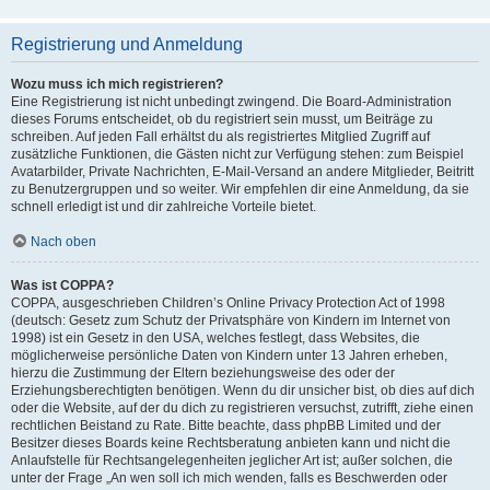
Registrierung und Anmeldung
Wozu muss ich mich registrieren?
Eine Registrierung ist nicht unbedingt zwingend. Die Board-Administration
dieses Forums entscheidet, ob du registriert sein musst, um Beiträge zu
schreiben. Auf jeden Fall erhältst du als registriertes Mitglied Zugriff auf
zusätzliche Funktionen, die Gästen nicht zur Verfügung stehen: zum Beispiel
Avatarbilder, Private Nachrichten, E-Mail-Versand an andere Mitglieder, Beitritt
zu Benutzergruppen und so weiter. Wir empfehlen dir eine Anmeldung, da sie
schnell erledigt ist und dir zahlreiche Vorteile bietet.
Nach oben
Was ist COPPA?
COPPA, ausgeschrieben Children’s Online Privacy Protection Act of 1998
(deutsch: Gesetz zum Schutz der Privatsphäre von Kindern im Internet von
1998) ist ein Gesetz in den USA, welches festlegt, dass Websites, die
möglicherweise persönliche Daten von Kindern unter 13 Jahren erheben,
hierzu die Zustimmung der Eltern beziehungsweise des oder der
Erziehungsberechtigten benötigen. Wenn du dir unsicher bist, ob dies auf dich
oder die Website, auf der du dich zu registrieren versuchst, zutrifft, ziehe einen
rechtlichen Beistand zu Rate. Bitte beachte, dass phpBB Limited und der
Besitzer dieses Boards keine Rechtsberatung anbieten kann und nicht die
Anlaufstelle für Rechtsangelegenheiten jeglicher Art ist; außer solchen, die
unter der Frage „An wen soll ich mich wenden, falls es Beschwerden oder