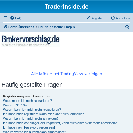
Traderinside.de
FAQ
Registrieren
Anmelden
S
Foren-Übersicht
Häufig gestellte Fragen
u
c
h
e
Alle Märkte bei TradingView verfolgen
Häufig gestellte Fragen
Registrierung und Anmeldung
Wozu muss ich mich registrieren?
Was ist COPPA?
Warum kann ich mich nicht registrieren?
Ich habe mich registriert, kann mich aber nicht anmelden!
Warum kann ich mich nicht anmelden?
Ich habe mich vor einiger Zeit registriert, kann mich aber nicht mehr anmelden?!
Ich habe mein Passwort vergessen!
Warum werde ich automatisch abgemeldet?