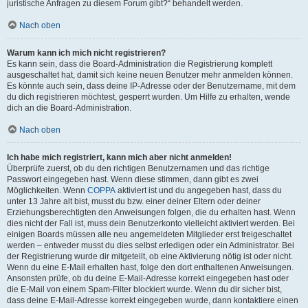
juristische Anfragen zu diesem Forum gibt?“ behandelt werden.
Nach oben
Warum kann ich mich nicht registrieren?
Es kann sein, dass die Board-Administration die Registrierung komplett
ausgeschaltet hat, damit sich keine neuen Benutzer mehr anmelden können.
Es könnte auch sein, dass deine IP-Adresse oder der Benutzername, mit dem
du dich registrieren möchtest, gesperrt wurden. Um Hilfe zu erhalten, wende
dich an die Board-Administration.
Nach oben
Ich habe mich registriert, kann mich aber nicht anmelden!
Überprüfe zuerst, ob du den richtigen Benutzernamen und das richtige
Passwort eingegeben hast. Wenn diese stimmen, dann gibt es zwei
Möglichkeiten. Wenn
COPPA
aktiviert ist und du angegeben hast, dass du
unter 13 Jahre alt bist, musst du bzw. einer deiner Eltern oder deiner
Erziehungsberechtigten den Anweisungen folgen, die du erhalten hast. Wenn
dies nicht der Fall ist, muss dein Benutzerkonto vielleicht aktiviert werden. Bei
einigen Boards müssen alle neu angemeldeten Mitglieder erst freigeschaltet
werden – entweder musst du dies selbst erledigen oder ein Administrator. Bei
der Registrierung wurde dir mitgeteilt, ob eine Aktivierung nötig ist oder nicht.
Wenn du eine E-Mail erhalten hast, folge den dort enthaltenen Anweisungen.
Ansonsten prüfe, ob du deine E-Mail-Adresse korrekt eingegeben hast oder
die E-Mail von einem Spam-Filter blockiert wurde. Wenn du dir sicher bist,
dass deine E-Mail-Adresse korrekt eingegeben wurde, dann kontaktiere einen