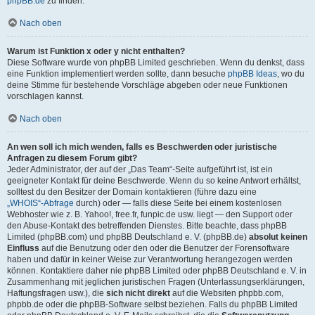
phpBB.de
zu finden.
Nach oben
Warum ist Funktion x oder y nicht enthalten?
Diese Software wurde von phpBB Limited geschrieben. Wenn du denkst, dass
eine Funktion implementiert werden sollte, dann besuche
phpBB Ideas
, wo du
deine Stimme für bestehende Vorschläge abgeben oder neue Funktionen
vorschlagen kannst.
Nach oben
An wen soll ich mich wenden, falls es Beschwerden oder juristische
Anfragen zu diesem Forum gibt?
Jeder Administrator, der auf der „Das Team“-Seite aufgeführt ist, ist ein
geeigneter Kontakt für deine Beschwerde. Wenn du so keine Antwort erhältst,
solltest du den Besitzer der Domain kontaktieren (führe dazu eine
„WHOIS“-Abfrage
durch) oder — falls diese Seite bei einem kostenlosen
Webhoster wie z. B. Yahoo!, free.fr, funpic.de usw. liegt — den Support oder
den Abuse-Kontakt des betreffenden Dienstes. Bitte beachte, dass phpBB
Limited (phpBB.com) und phpBB Deutschland e. V. (phpBB.de)
absolut keinen
Einfluss
auf die Benutzung oder den oder die Benutzer der Forensoftware
haben und dafür in keiner Weise zur Verantwortung herangezogen werden
können. Kontaktiere daher nie phpBB Limited oder phpBB Deutschland e. V. in
Zusammenhang mit jeglichen juristischen Fragen (Unterlassungserklärungen,
Haftungsfragen usw.), die
sich nicht direkt
auf die Websiten phpbb.com,
phpbb.de oder die phpBB-Software selbst beziehen. Falls du phpBB Limited