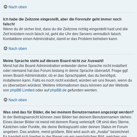
Nach oben
Ich habe die Zeitzone eingestellt, aber die Forenuhr geht immer noch
falsch!
Wenn du dir sicher bist, dass du die Zeitzone richtig eingestellt hast und die
Zeit trotzdem noch falsch ist, geht die Uhr des Servers vermutlich falsch.
Kontaktiere einen Administrator, damit er das Problem beheben kann.
Nach oben
Meine Sprache steht auf diesem Board nicht zur Auswahl!
Meist hat die Board-Administration entweder deine Sprache nicht installiert
oder niemand hat das Forum bislang in deine Sprache übersetzt. Frage ggf.
einen Board-Administrator, ob er das Sprachpaket, das du benötigst,
installieren kann. Falls es noch nicht existiert, würden wir uns freuen, wenn du
es übersetzen würdest. Weitere Informationen dazu können auf der Website
von
phpBB Limited
oder auf
phpBB.de
gefunden werden.
Nach oben
Was sind das für Bilder, die bei meinem Benutzernamen angezeigt werden?
In der Beitragsansicht können zwei Bilder bei deinem Benutzernamen stehen.
Eines dieser Bilder ist meist mit deinem Rang verknüpft: Oft sind dies Sterne,
Kästchen oder Punkte, die deine Beitragszahl oder deinen Status im Forum
angeben. Das andere, meist größere, Bild wird auch als „Avatar“ bezeichnet.
Es handelt sich hierbei in der Regel um ein persönliches Bild, welches von