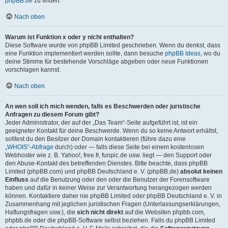
phpBB.de
zu finden.
Nach oben
Warum ist Funktion x oder y nicht enthalten?
Diese Software wurde von phpBB Limited geschrieben. Wenn du denkst, dass
eine Funktion implementiert werden sollte, dann besuche
phpBB Ideas
, wo du
deine Stimme für bestehende Vorschläge abgeben oder neue Funktionen
vorschlagen kannst.
Nach oben
An wen soll ich mich wenden, falls es Beschwerden oder juristische
Anfragen zu diesem Forum gibt?
Jeder Administrator, der auf der „Das Team“-Seite aufgeführt ist, ist ein
geeigneter Kontakt für deine Beschwerde. Wenn du so keine Antwort erhältst,
solltest du den Besitzer der Domain kontaktieren (führe dazu eine
„WHOIS“-Abfrage
durch) oder — falls diese Seite bei einem kostenlosen
Webhoster wie z. B. Yahoo!, free.fr, funpic.de usw. liegt — den Support oder
den Abuse-Kontakt des betreffenden Dienstes. Bitte beachte, dass phpBB
Limited (phpBB.com) und phpBB Deutschland e. V. (phpBB.de)
absolut keinen
Einfluss
auf die Benutzung oder den oder die Benutzer der Forensoftware
haben und dafür in keiner Weise zur Verantwortung herangezogen werden
können. Kontaktiere daher nie phpBB Limited oder phpBB Deutschland e. V. in
Zusammenhang mit jeglichen juristischen Fragen (Unterlassungserklärungen,
Haftungsfragen usw.), die
sich nicht direkt
auf die Websiten phpbb.com,
phpbb.de oder die phpBB-Software selbst beziehen. Falls du phpBB Limited