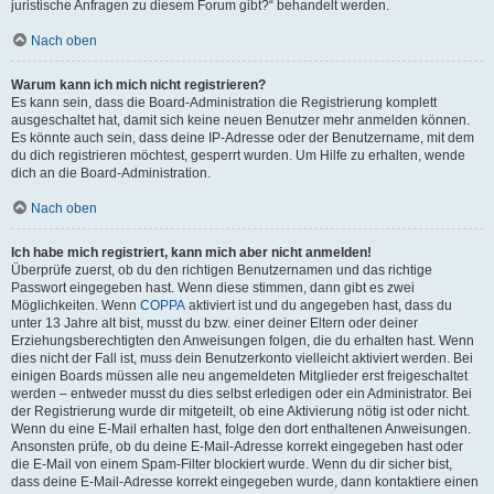
juristische Anfragen zu diesem Forum gibt?“ behandelt werden.
Nach oben
Warum kann ich mich nicht registrieren?
Es kann sein, dass die Board-Administration die Registrierung komplett
ausgeschaltet hat, damit sich keine neuen Benutzer mehr anmelden können.
Es könnte auch sein, dass deine IP-Adresse oder der Benutzername, mit dem
du dich registrieren möchtest, gesperrt wurden. Um Hilfe zu erhalten, wende
dich an die Board-Administration.
Nach oben
Ich habe mich registriert, kann mich aber nicht anmelden!
Überprüfe zuerst, ob du den richtigen Benutzernamen und das richtige
Passwort eingegeben hast. Wenn diese stimmen, dann gibt es zwei
Möglichkeiten. Wenn
COPPA
aktiviert ist und du angegeben hast, dass du
unter 13 Jahre alt bist, musst du bzw. einer deiner Eltern oder deiner
Erziehungsberechtigten den Anweisungen folgen, die du erhalten hast. Wenn
dies nicht der Fall ist, muss dein Benutzerkonto vielleicht aktiviert werden. Bei
einigen Boards müssen alle neu angemeldeten Mitglieder erst freigeschaltet
werden – entweder musst du dies selbst erledigen oder ein Administrator. Bei
der Registrierung wurde dir mitgeteilt, ob eine Aktivierung nötig ist oder nicht.
Wenn du eine E-Mail erhalten hast, folge den dort enthaltenen Anweisungen.
Ansonsten prüfe, ob du deine E-Mail-Adresse korrekt eingegeben hast oder
die E-Mail von einem Spam-Filter blockiert wurde. Wenn du dir sicher bist,
dass deine E-Mail-Adresse korrekt eingegeben wurde, dann kontaktiere einen