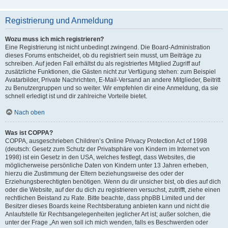
Registrierung und Anmeldung
Wozu muss ich mich registrieren?
Eine Registrierung ist nicht unbedingt zwingend. Die Board-Administration
dieses Forums entscheidet, ob du registriert sein musst, um Beiträge zu
schreiben. Auf jeden Fall erhältst du als registriertes Mitglied Zugriff auf
zusätzliche Funktionen, die Gästen nicht zur Verfügung stehen: zum Beispiel
Avatarbilder, Private Nachrichten, E-Mail-Versand an andere Mitglieder, Beitritt
zu Benutzergruppen und so weiter. Wir empfehlen dir eine Anmeldung, da sie
schnell erledigt ist und dir zahlreiche Vorteile bietet.
Nach oben
Was ist COPPA?
COPPA, ausgeschrieben Children’s Online Privacy Protection Act of 1998
(deutsch: Gesetz zum Schutz der Privatsphäre von Kindern im Internet von
1998) ist ein Gesetz in den USA, welches festlegt, dass Websites, die
möglicherweise persönliche Daten von Kindern unter 13 Jahren erheben,
hierzu die Zustimmung der Eltern beziehungsweise des oder der
Erziehungsberechtigten benötigen. Wenn du dir unsicher bist, ob dies auf dich
oder die Website, auf der du dich zu registrieren versuchst, zutrifft, ziehe einen
rechtlichen Beistand zu Rate. Bitte beachte, dass phpBB Limited und der
Besitzer dieses Boards keine Rechtsberatung anbieten kann und nicht die
Anlaufstelle für Rechtsangelegenheiten jeglicher Art ist; außer solchen, die
unter der Frage „An wen soll ich mich wenden, falls es Beschwerden oder