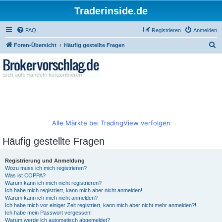
Traderinside.de
FAQ
Registrieren
Anmelden
S
Foren-Übersicht
Häufig gestellte Fragen
u
c
h
e
Alle Märkte bei TradingView verfolgen
Häufig gestellte Fragen
Registrierung und Anmeldung
Wozu muss ich mich registrieren?
Was ist COPPA?
Warum kann ich mich nicht registrieren?
Ich habe mich registriert, kann mich aber nicht anmelden!
Warum kann ich mich nicht anmelden?
Ich habe mich vor einiger Zeit registriert, kann mich aber nicht mehr anmelden?!
Ich habe mein Passwort vergessen!
Warum werde ich automatisch abgemeldet?