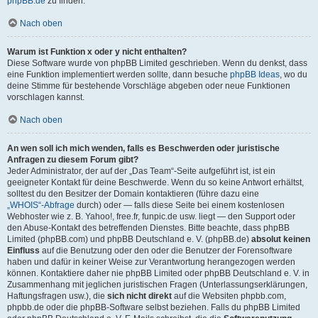
phpBB.de
zu finden.
Nach oben
Warum ist Funktion x oder y nicht enthalten?
Diese Software wurde von phpBB Limited geschrieben. Wenn du denkst, dass
eine Funktion implementiert werden sollte, dann besuche
phpBB Ideas
, wo du
deine Stimme für bestehende Vorschläge abgeben oder neue Funktionen
vorschlagen kannst.
Nach oben
An wen soll ich mich wenden, falls es Beschwerden oder juristische
Anfragen zu diesem Forum gibt?
Jeder Administrator, der auf der „Das Team“-Seite aufgeführt ist, ist ein
geeigneter Kontakt für deine Beschwerde. Wenn du so keine Antwort erhältst,
solltest du den Besitzer der Domain kontaktieren (führe dazu eine
„WHOIS“-Abfrage
durch) oder — falls diese Seite bei einem kostenlosen
Webhoster wie z. B. Yahoo!, free.fr, funpic.de usw. liegt — den Support oder
den Abuse-Kontakt des betreffenden Dienstes. Bitte beachte, dass phpBB
Limited (phpBB.com) und phpBB Deutschland e. V. (phpBB.de)
absolut keinen
Einfluss
auf die Benutzung oder den oder die Benutzer der Forensoftware
haben und dafür in keiner Weise zur Verantwortung herangezogen werden
können. Kontaktiere daher nie phpBB Limited oder phpBB Deutschland e. V. in
Zusammenhang mit jeglichen juristischen Fragen (Unterlassungserklärungen,
Haftungsfragen usw.), die
sich nicht direkt
auf die Websiten phpbb.com,
phpbb.de oder die phpBB-Software selbst beziehen. Falls du phpBB Limited