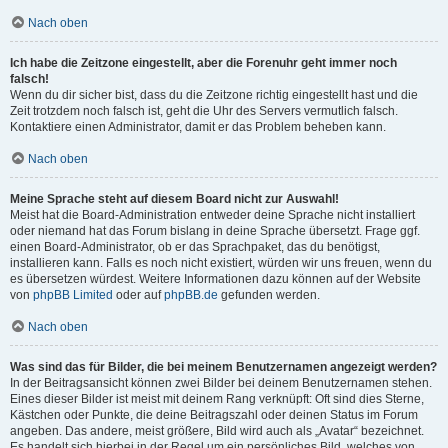
Nach oben
Ich habe die Zeitzone eingestellt, aber die Forenuhr geht immer noch
falsch!
Wenn du dir sicher bist, dass du die Zeitzone richtig eingestellt hast und die
Zeit trotzdem noch falsch ist, geht die Uhr des Servers vermutlich falsch.
Kontaktiere einen Administrator, damit er das Problem beheben kann.
Nach oben
Meine Sprache steht auf diesem Board nicht zur Auswahl!
Meist hat die Board-Administration entweder deine Sprache nicht installiert
oder niemand hat das Forum bislang in deine Sprache übersetzt. Frage ggf.
einen Board-Administrator, ob er das Sprachpaket, das du benötigst,
installieren kann. Falls es noch nicht existiert, würden wir uns freuen, wenn du
es übersetzen würdest. Weitere Informationen dazu können auf der Website
von
phpBB Limited
oder auf
phpBB.de
gefunden werden.
Nach oben
Was sind das für Bilder, die bei meinem Benutzernamen angezeigt werden?
In der Beitragsansicht können zwei Bilder bei deinem Benutzernamen stehen.
Eines dieser Bilder ist meist mit deinem Rang verknüpft: Oft sind dies Sterne,
Kästchen oder Punkte, die deine Beitragszahl oder deinen Status im Forum
angeben. Das andere, meist größere, Bild wird auch als „Avatar“ bezeichnet.
Es handelt sich hierbei in der Regel um ein persönliches Bild, welches von