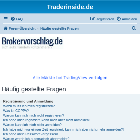
Traderinside.de
FAQ
Registrieren
Anmelden
S
Foren-Übersicht
Häufig gestellte Fragen
u
c
h
e
Alle Märkte bei TradingView verfolgen
Häufig gestellte Fragen
Registrierung und Anmeldung
Wozu muss ich mich registrieren?
Was ist COPPA?
Warum kann ich mich nicht registrieren?
Ich habe mich registriert, kann mich aber nicht anmelden!
Warum kann ich mich nicht anmelden?
Ich habe mich vor einiger Zeit registriert, kann mich aber nicht mehr anmelden?!
Ich habe mein Passwort vergessen!
Warum werde ich automatisch abgemeldet?