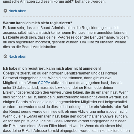
juristische Anfragen zu diesem Forum gibt?“ behandelt werden.
Nach oben
Warum kann ich mich nicht registrieren?
Es kann sein, dass die Board-Administration die Registrierung komplett
ausgeschaltet hat, damit sich keine neuen Benutzer mehr anmelden können.
Es könnte auch sein, dass deine IP-Adresse oder der Benutzername, mit dem
du dich registrieren möchtest, gesperrt wurden. Um Hilfe zu erhalten, wende
dich an die Board-Administration.
Nach oben
Ich habe mich registriert, kann mich aber nicht anmelden!
Überprüfe zuerst, ob du den richtigen Benutzernamen und das richtige
Passwort eingegeben hast. Wenn diese stimmen, dann gibt es zwei
Möglichkeiten. Wenn
COPPA
aktiviert ist und du angegeben hast, dass du
unter 13 Jahre alt bist, musst du bzw. einer deiner Eltern oder deiner
Erziehungsberechtigten den Anweisungen folgen, die du erhalten hast. Wenn
dies nicht der Fall ist, muss dein Benutzerkonto vielleicht aktiviert werden. Bei
einigen Boards müssen alle neu angemeldeten Mitglieder erst freigeschaltet
werden – entweder musst du dies selbst erledigen oder ein Administrator. Bei
der Registrierung wurde dir mitgeteilt, ob eine Aktivierung nötig ist oder nicht.
Wenn du eine E-Mail erhalten hast, folge den dort enthaltenen Anweisungen.
Ansonsten prüfe, ob du deine E-Mail-Adresse korrekt eingegeben hast oder
die E-Mail von einem Spam-Filter blockiert wurde. Wenn du dir sicher bist,
dass deine E-Mail-Adresse korrekt eingegeben wurde, dann kontaktiere einen