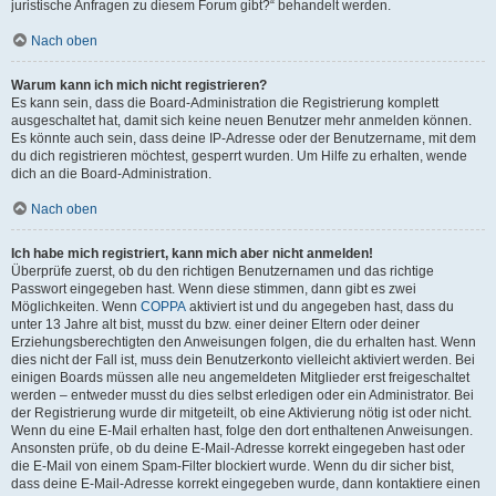
juristische Anfragen zu diesem Forum gibt?“ behandelt werden.
Nach oben
Warum kann ich mich nicht registrieren?
Es kann sein, dass die Board-Administration die Registrierung komplett
ausgeschaltet hat, damit sich keine neuen Benutzer mehr anmelden können.
Es könnte auch sein, dass deine IP-Adresse oder der Benutzername, mit dem
du dich registrieren möchtest, gesperrt wurden. Um Hilfe zu erhalten, wende
dich an die Board-Administration.
Nach oben
Ich habe mich registriert, kann mich aber nicht anmelden!
Überprüfe zuerst, ob du den richtigen Benutzernamen und das richtige
Passwort eingegeben hast. Wenn diese stimmen, dann gibt es zwei
Möglichkeiten. Wenn
COPPA
aktiviert ist und du angegeben hast, dass du
unter 13 Jahre alt bist, musst du bzw. einer deiner Eltern oder deiner
Erziehungsberechtigten den Anweisungen folgen, die du erhalten hast. Wenn
dies nicht der Fall ist, muss dein Benutzerkonto vielleicht aktiviert werden. Bei
einigen Boards müssen alle neu angemeldeten Mitglieder erst freigeschaltet
werden – entweder musst du dies selbst erledigen oder ein Administrator. Bei
der Registrierung wurde dir mitgeteilt, ob eine Aktivierung nötig ist oder nicht.
Wenn du eine E-Mail erhalten hast, folge den dort enthaltenen Anweisungen.
Ansonsten prüfe, ob du deine E-Mail-Adresse korrekt eingegeben hast oder
die E-Mail von einem Spam-Filter blockiert wurde. Wenn du dir sicher bist,
dass deine E-Mail-Adresse korrekt eingegeben wurde, dann kontaktiere einen