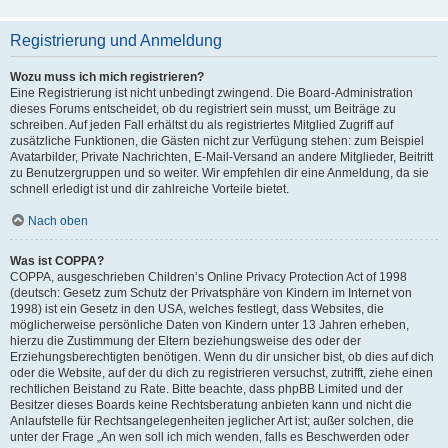
Registrierung und Anmeldung
Wozu muss ich mich registrieren?
Eine Registrierung ist nicht unbedingt zwingend. Die Board-Administration
dieses Forums entscheidet, ob du registriert sein musst, um Beiträge zu
schreiben. Auf jeden Fall erhältst du als registriertes Mitglied Zugriff auf
zusätzliche Funktionen, die Gästen nicht zur Verfügung stehen: zum Beispiel
Avatarbilder, Private Nachrichten, E-Mail-Versand an andere Mitglieder, Beitritt
zu Benutzergruppen und so weiter. Wir empfehlen dir eine Anmeldung, da sie
schnell erledigt ist und dir zahlreiche Vorteile bietet.
Nach oben
Was ist COPPA?
COPPA, ausgeschrieben Children’s Online Privacy Protection Act of 1998
(deutsch: Gesetz zum Schutz der Privatsphäre von Kindern im Internet von
1998) ist ein Gesetz in den USA, welches festlegt, dass Websites, die
möglicherweise persönliche Daten von Kindern unter 13 Jahren erheben,
hierzu die Zustimmung der Eltern beziehungsweise des oder der
Erziehungsberechtigten benötigen. Wenn du dir unsicher bist, ob dies auf dich
oder die Website, auf der du dich zu registrieren versuchst, zutrifft, ziehe einen
rechtlichen Beistand zu Rate. Bitte beachte, dass phpBB Limited und der
Besitzer dieses Boards keine Rechtsberatung anbieten kann und nicht die
Anlaufstelle für Rechtsangelegenheiten jeglicher Art ist; außer solchen, die
unter der Frage „An wen soll ich mich wenden, falls es Beschwerden oder