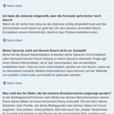
Nach oben
Ich habe die Zeitzone eingestellt, aber die Forenuhr geht immer noch
falsch!
Wenn du dir sicher bist, dass du die Zeitzone richtig eingestellt hast und die
Zeit trotzdem noch falsch ist, geht die Uhr des Servers vermutlich falsch.
Kontaktiere einen Administrator, damit er das Problem beheben kann.
Nach oben
Meine Sprache steht auf diesem Board nicht zur Auswahl!
Meist hat die Board-Administration entweder deine Sprache nicht installiert
oder niemand hat das Forum bislang in deine Sprache übersetzt. Frage ggf.
einen Board-Administrator, ob er das Sprachpaket, das du benötigst,
installieren kann. Falls es noch nicht existiert, würden wir uns freuen, wenn du
es übersetzen würdest. Weitere Informationen dazu können auf der Website
von
phpBB Limited
oder auf
phpBB.de
gefunden werden.
Nach oben
Was sind das für Bilder, die bei meinem Benutzernamen angezeigt werden?
In der Beitragsansicht können zwei Bilder bei deinem Benutzernamen stehen.
Eines dieser Bilder ist meist mit deinem Rang verknüpft: Oft sind dies Sterne,
Kästchen oder Punkte, die deine Beitragszahl oder deinen Status im Forum
angeben. Das andere, meist größere, Bild wird auch als „Avatar“ bezeichnet.
Es handelt sich hierbei in der Regel um ein persönliches Bild, welches von