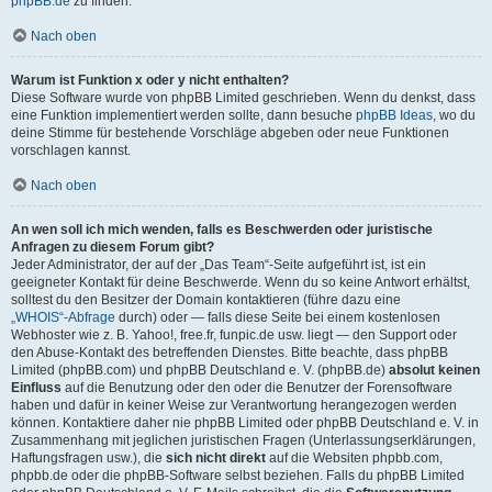
phpBB.de
zu finden.
Nach oben
Warum ist Funktion x oder y nicht enthalten?
Diese Software wurde von phpBB Limited geschrieben. Wenn du denkst, dass
eine Funktion implementiert werden sollte, dann besuche
phpBB Ideas
, wo du
deine Stimme für bestehende Vorschläge abgeben oder neue Funktionen
vorschlagen kannst.
Nach oben
An wen soll ich mich wenden, falls es Beschwerden oder juristische
Anfragen zu diesem Forum gibt?
Jeder Administrator, der auf der „Das Team“-Seite aufgeführt ist, ist ein
geeigneter Kontakt für deine Beschwerde. Wenn du so keine Antwort erhältst,
solltest du den Besitzer der Domain kontaktieren (führe dazu eine
„WHOIS“-Abfrage
durch) oder — falls diese Seite bei einem kostenlosen
Webhoster wie z. B. Yahoo!, free.fr, funpic.de usw. liegt — den Support oder
den Abuse-Kontakt des betreffenden Dienstes. Bitte beachte, dass phpBB
Limited (phpBB.com) und phpBB Deutschland e. V. (phpBB.de)
absolut keinen
Einfluss
auf die Benutzung oder den oder die Benutzer der Forensoftware
haben und dafür in keiner Weise zur Verantwortung herangezogen werden
können. Kontaktiere daher nie phpBB Limited oder phpBB Deutschland e. V. in
Zusammenhang mit jeglichen juristischen Fragen (Unterlassungserklärungen,
Haftungsfragen usw.), die
sich nicht direkt
auf die Websiten phpbb.com,
phpbb.de oder die phpBB-Software selbst beziehen. Falls du phpBB Limited