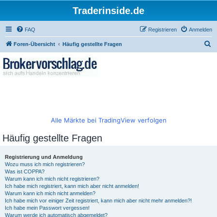
Traderinside.de
FAQ
Registrieren
Anmelden
S
Foren-Übersicht
Häufig gestellte Fragen
u
c
h
e
Alle Märkte bei TradingView verfolgen
Häufig gestellte Fragen
Registrierung und Anmeldung
Wozu muss ich mich registrieren?
Was ist COPPA?
Warum kann ich mich nicht registrieren?
Ich habe mich registriert, kann mich aber nicht anmelden!
Warum kann ich mich nicht anmelden?
Ich habe mich vor einiger Zeit registriert, kann mich aber nicht mehr anmelden?!
Ich habe mein Passwort vergessen!
Warum werde ich automatisch abgemeldet?