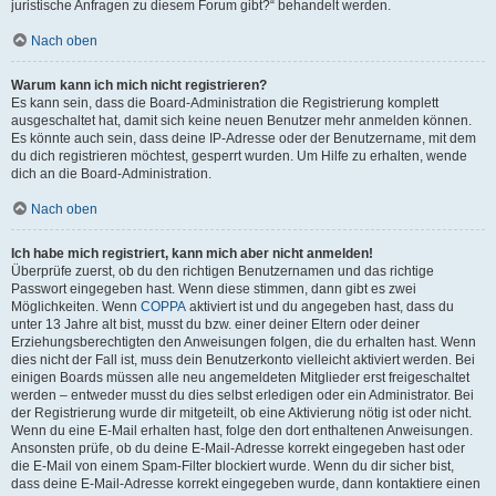
juristische Anfragen zu diesem Forum gibt?“ behandelt werden.
Nach oben
Warum kann ich mich nicht registrieren?
Es kann sein, dass die Board-Administration die Registrierung komplett
ausgeschaltet hat, damit sich keine neuen Benutzer mehr anmelden können.
Es könnte auch sein, dass deine IP-Adresse oder der Benutzername, mit dem
du dich registrieren möchtest, gesperrt wurden. Um Hilfe zu erhalten, wende
dich an die Board-Administration.
Nach oben
Ich habe mich registriert, kann mich aber nicht anmelden!
Überprüfe zuerst, ob du den richtigen Benutzernamen und das richtige
Passwort eingegeben hast. Wenn diese stimmen, dann gibt es zwei
Möglichkeiten. Wenn
COPPA
aktiviert ist und du angegeben hast, dass du
unter 13 Jahre alt bist, musst du bzw. einer deiner Eltern oder deiner
Erziehungsberechtigten den Anweisungen folgen, die du erhalten hast. Wenn
dies nicht der Fall ist, muss dein Benutzerkonto vielleicht aktiviert werden. Bei
einigen Boards müssen alle neu angemeldeten Mitglieder erst freigeschaltet
werden – entweder musst du dies selbst erledigen oder ein Administrator. Bei
der Registrierung wurde dir mitgeteilt, ob eine Aktivierung nötig ist oder nicht.
Wenn du eine E-Mail erhalten hast, folge den dort enthaltenen Anweisungen.
Ansonsten prüfe, ob du deine E-Mail-Adresse korrekt eingegeben hast oder
die E-Mail von einem Spam-Filter blockiert wurde. Wenn du dir sicher bist,
dass deine E-Mail-Adresse korrekt eingegeben wurde, dann kontaktiere einen