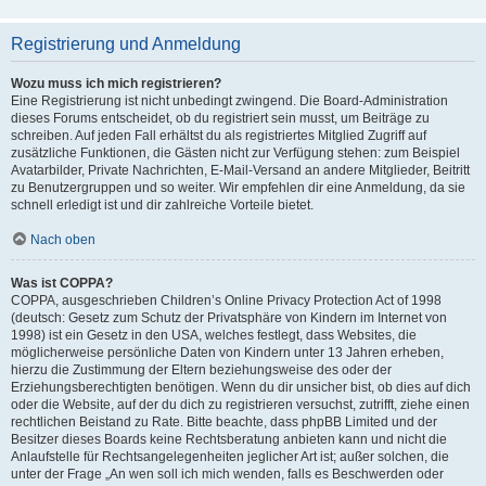
Registrierung und Anmeldung
Wozu muss ich mich registrieren?
Eine Registrierung ist nicht unbedingt zwingend. Die Board-Administration
dieses Forums entscheidet, ob du registriert sein musst, um Beiträge zu
schreiben. Auf jeden Fall erhältst du als registriertes Mitglied Zugriff auf
zusätzliche Funktionen, die Gästen nicht zur Verfügung stehen: zum Beispiel
Avatarbilder, Private Nachrichten, E-Mail-Versand an andere Mitglieder, Beitritt
zu Benutzergruppen und so weiter. Wir empfehlen dir eine Anmeldung, da sie
schnell erledigt ist und dir zahlreiche Vorteile bietet.
Nach oben
Was ist COPPA?
COPPA, ausgeschrieben Children’s Online Privacy Protection Act of 1998
(deutsch: Gesetz zum Schutz der Privatsphäre von Kindern im Internet von
1998) ist ein Gesetz in den USA, welches festlegt, dass Websites, die
möglicherweise persönliche Daten von Kindern unter 13 Jahren erheben,
hierzu die Zustimmung der Eltern beziehungsweise des oder der
Erziehungsberechtigten benötigen. Wenn du dir unsicher bist, ob dies auf dich
oder die Website, auf der du dich zu registrieren versuchst, zutrifft, ziehe einen
rechtlichen Beistand zu Rate. Bitte beachte, dass phpBB Limited und der
Besitzer dieses Boards keine Rechtsberatung anbieten kann und nicht die
Anlaufstelle für Rechtsangelegenheiten jeglicher Art ist; außer solchen, die
unter der Frage „An wen soll ich mich wenden, falls es Beschwerden oder