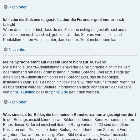
Nach oben
Ich habe die Zeitzone eingestellt, aber die Forenuhr geht immer noch
falsch!
Wenn du dir sicher bist, dass du die Zeitzone richtig eingestellt hast und die
Zeit trotzdem noch falsch ist, geht die Uhr des Servers vermutlich falsch.
Kontaktiere einen Administrator, damit er das Problem beheben kann.
Nach oben
Meine Sprache steht auf diesem Board nicht zur Auswahl!
Meist hat die Board-Administration entweder deine Sprache nicht installiert
oder niemand hat das Forum bislang in deine Sprache übersetzt. Frage ggf.
einen Board-Administrator, ob er das Sprachpaket, das du benötigst,
installieren kann. Falls es noch nicht existiert, würden wir uns freuen, wenn du
es übersetzen würdest. Weitere Informationen dazu können auf der Website
von
phpBB Limited
oder auf
phpBB.de
gefunden werden.
Nach oben
Was sind das für Bilder, die bei meinem Benutzernamen angezeigt werden?
In der Beitragsansicht können zwei Bilder bei deinem Benutzernamen stehen.
Eines dieser Bilder ist meist mit deinem Rang verknüpft: Oft sind dies Sterne,
Kästchen oder Punkte, die deine Beitragszahl oder deinen Status im Forum
angeben. Das andere, meist größere, Bild wird auch als „Avatar“ bezeichnet.
Es handelt sich hierbei in der Regel um ein persönliches Bild, welches von