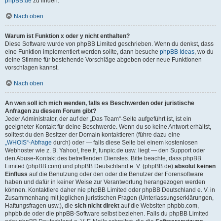
phpBB.de
zu finden.
Nach oben
Warum ist Funktion x oder y nicht enthalten?
Diese Software wurde von phpBB Limited geschrieben. Wenn du denkst, dass
eine Funktion implementiert werden sollte, dann besuche
phpBB Ideas
, wo du
deine Stimme für bestehende Vorschläge abgeben oder neue Funktionen
vorschlagen kannst.
Nach oben
An wen soll ich mich wenden, falls es Beschwerden oder juristische
Anfragen zu diesem Forum gibt?
Jeder Administrator, der auf der „Das Team“-Seite aufgeführt ist, ist ein
geeigneter Kontakt für deine Beschwerde. Wenn du so keine Antwort erhältst,
solltest du den Besitzer der Domain kontaktieren (führe dazu eine
„WHOIS“-Abfrage
durch) oder — falls diese Seite bei einem kostenlosen
Webhoster wie z. B. Yahoo!, free.fr, funpic.de usw. liegt — den Support oder
den Abuse-Kontakt des betreffenden Dienstes. Bitte beachte, dass phpBB
Limited (phpBB.com) und phpBB Deutschland e. V. (phpBB.de)
absolut keinen
Einfluss
auf die Benutzung oder den oder die Benutzer der Forensoftware
haben und dafür in keiner Weise zur Verantwortung herangezogen werden
können. Kontaktiere daher nie phpBB Limited oder phpBB Deutschland e. V. in
Zusammenhang mit jeglichen juristischen Fragen (Unterlassungserklärungen,
Haftungsfragen usw.), die
sich nicht direkt
auf die Websiten phpbb.com,
phpbb.de oder die phpBB-Software selbst beziehen. Falls du phpBB Limited