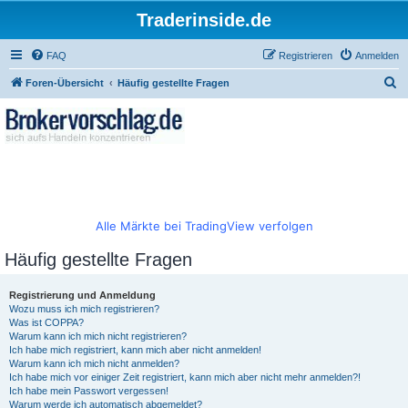
Traderinside.de
FAQ
Registrieren
Anmelden
S
Foren-Übersicht
Häufig gestellte Fragen
u
c
h
e
Alle Märkte bei TradingView verfolgen
Häufig gestellte Fragen
Registrierung und Anmeldung
Wozu muss ich mich registrieren?
Was ist COPPA?
Warum kann ich mich nicht registrieren?
Ich habe mich registriert, kann mich aber nicht anmelden!
Warum kann ich mich nicht anmelden?
Ich habe mich vor einiger Zeit registriert, kann mich aber nicht mehr anmelden?!
Ich habe mein Passwort vergessen!
Warum werde ich automatisch abgemeldet?