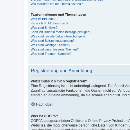
Wie markiere ich ein Thema als neu?
Textformatierung und Thementypen
Was ist BBCode?
Kann ich HTML benutzen?
Was sind Smileys?
Kann ich Bilder in meine Beiträge einfügen?
Was sind globale Bekanntmachungen?
Was sind Bekanntmachungen?
Was sind wichtige Themen?
Was sind geschlossene Themen?
Was sind Themen-Symbole?
Registrierung und Anmeldung
Wozu muss ich mich registrieren?
Eine Registrierung ist nicht unbedingt zwingend. Die Board-Admin
Zugriff auf zusätzliche Funktionen, die Gästen nicht zur Verfüg
empfehlen dir eine Anmeldung, da sie schnell erledigt ist und dir
Nach oben
Was ist COPPA?
COPPA, ausgeschrieben Children’s Online Privacy Protection Ac
Websites, die möglicherweise persönliche Daten von Kindern 
unsicher bist, ob dies auf dich oder die Website, auf der du dic