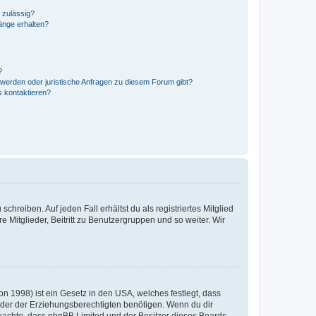
 zulässig?
hänge erhalten?
?
hwerden oder juristische Anfragen zu diesem Forum gibt?
s kontaktieren?
chreiben. Auf jeden Fall erhältst du als registriertes Mitglied
e Mitglieder, Beitritt zu Benutzergruppen und so weiter. Wir
n 1998) ist ein Gesetz in den USA, welches festlegt, dass
der der Erziehungsberechtigten benötigen. Wenn du dir
te beachte, dass phpBB Limited und der Besitzer dieses Boards