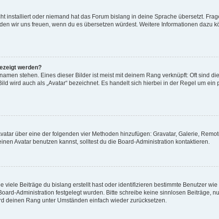
t installiert oder niemand hat das Forum bislang in deine Sprache übersetzt. Frag
, würden wir uns freuen, wenn du es übersetzen würdest. Weitere Informationen dazu
gezeigt werden?
amen stehen. Eines dieser Bilder ist meist mit deinem Rang verknüpft: Oft sind di
ld wird auch als „Avatar“ bezeichnet. Es handelt sich hierbei in der Regel um ein
 Avatar über eine der folgenden vier Methoden hinzufügen: Gravatar, Galerie, Rem
en Avatar benutzen kannst, solltest du die Board-Administration kontaktieren.
viele Beiträge du bislang erstellt hast oder identifizieren bestimmte Benutzer w
 Board-Administration festgelegt wurden. Bitte schreibe keine sinnlosen Beiträge
wird deinen Rang unter Umständen einfach wieder zurücksetzen.