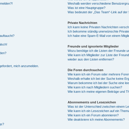
anmelden?!
Weshalb werden verschiedene Benutzergrupp
Was ist eine Hauptgruppe?
Was bedeutet der „Das Team“-Link auf der S
Private Nachrichten
Ich kann keine Privaten Nachrichten versch
Ich bekomme ständig unerwünschte Private
auftaucht?
Ich habe eine Spam-E-Mail von einem Mitgli
alsch!
Freunde und ignorierte Mitglieder
Wozu benötige ich die Listen der Freunde un
rden?
Wie kann ich Mitglieder zur Liste der Freund
wieder aus den Listen entfernen?
fgefordert, mich anzumelden.
Die Foren durchsuchen
Wie kann ich ein Forum oder mehrere For
Weshalb erhalte ich bei der Suche keine Er
Warum bekomme ich bei der Suche eine lee
Wie kann ich nach Mitgliedern suchen?
Wie kann ich meine eigenen Beiträge und T
Abonnements und Lesezeichen
Was ist der Unterschied zwischen einem L
Wie kann ich ein Lesezeichen auf ein Them
Wie kann ich ein Forum abonnieren?
Wie deaktiviere ich meine Abonnements?
gs?