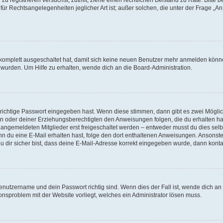
für Rechtsangelegenheiten jeglicher Art ist; außer solchen, die unter der Frage „
.
g komplett ausgeschaltet hat, damit sich keine neuen Benutzer mehr anmelden könn
 wurden. Um Hilfe zu erhalten, wende dich an die Board-Administration.
 richtige Passwort eingegeben hast. Wenn diese stimmen, dann gibt es zwei Mögl
tern oder deiner Erziehungsberechtigten den Anweisungen folgen, die du erhalten ha
u angemeldeten Mitglieder erst freigeschaltet werden – entweder musst du dies selbs
. Wenn du eine E-Mail erhalten hast, folge den dort enthaltenen Anweisungen. Ansons
 dir sicher bist, dass deine E-Mail-Adresse korrekt eingegeben wurde, dann kontak
Benutzername und dein Passwort richtig sind. Wenn dies der Fall ist, wende dich a
ionsproblem mit der Website vorliegt, welches ein Administrator lösen muss.