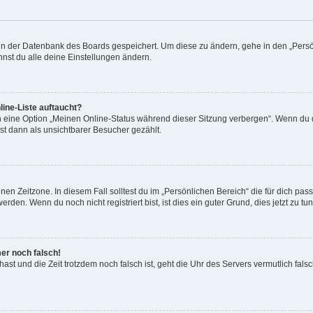
n in der Datenbank des Boards gespeichert. Um diese zu ändern, gehe in den „Persö
nst du alle deine Einstellungen ändern.
ine-Liste auftaucht?
n eine Option „Meinen Online-Status während dieser Sitzung verbergen“. Wenn du d
st dann als unsichtbarer Besucher gezählt.
en Zeitzone. In diesem Fall solltest du im „Persönlichen Bereich“ die für dich passe
den. Wenn du noch nicht registriert bist, ist dies ein guter Grund, dies jetzt zu tun
mer noch falsch!
t hast und die Zeit trotzdem noch falsch ist, geht die Uhr des Servers vermutlich fal