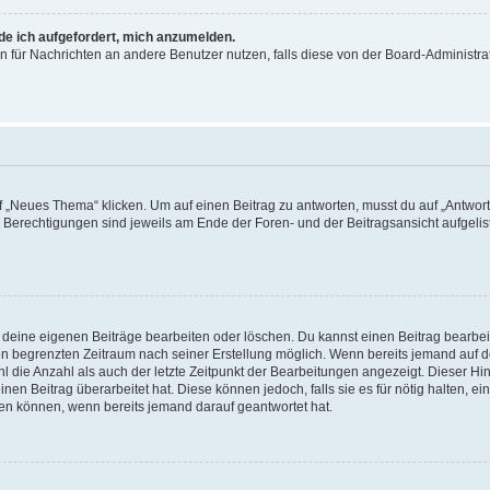
rde ich aufgefordert, mich anzumelden.
ion für Nachrichten an andere Benutzer nutzen, falls diese von der Board-Administ
„Neues Thema“ klicken. Um auf einen Beitrag zu antworten, musst du auf „Antworte
e Berechtigungen sind jeweils am Ende der Foren- und der Beitragsansicht aufgeliste
r deine eigenen Beiträge bearbeiten oder löschen. Du kannst einen Beitrag bearbe
inen begrenzten Zeitraum nach seiner Erstellung möglich. Wenn bereits jemand auf de
 die Anzahl als auch der letzte Zeitpunkt der Bearbeitungen angezeigt. Dieser Hi
en Beitrag überarbeitet hat. Diese können jedoch, falls sie es für nötig halten, ei
hen können, wenn bereits jemand darauf geantwortet hat.