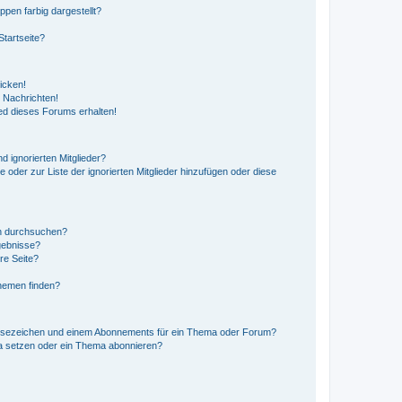
en farbig dargestellt?
tartseite?
icken!
 Nachrichten!
ed dieses Forums erhalten!
d ignorierten Mitglieder?
e oder zur Liste der ignorierten Mitglieder hinzufügen oder diese
en durchsuchen?
gebnisse?
re Seite?
hemen finden?
esezeichen und einem Abonnements für ein Thema oder Forum?
a setzen oder ein Thema abonnieren?