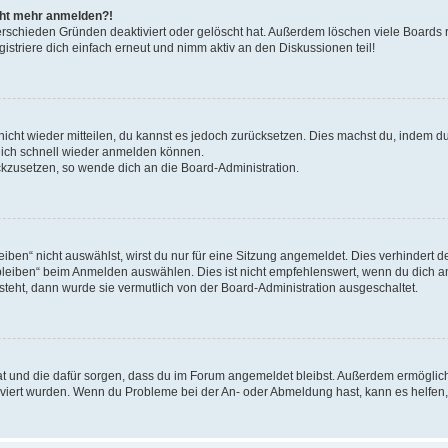
icht mehr anmelden?!
erschieden Gründen deaktiviert oder gelöscht hat. Außerdem löschen viele Boards r
triere dich einfach erneut und nimm aktiv an den Diskussionen teil!
 nicht wieder mitteilen, du kannst es jedoch zurücksetzen. Dies machst du, indem 
 dich schnell wieder anmelden können.
ückzusetzen, so wende dich an die Board-Administration.
en“ nicht auswählst, wirst du nur für eine Sitzung angemeldet. Dies verhindert 
leiben“ beim Anmelden auswählen. Dies ist nicht empfehlenswert, wenn du dich an
 steht, dann wurde sie vermutlich von der Board-Administration ausgeschaltet.
 hat und die dafür sorgen, dass du im Forum angemeldet bleibst. Außerdem ermögli
tiviert wurden. Wenn du Probleme bei der An- oder Abmeldung hast, kann es helfen