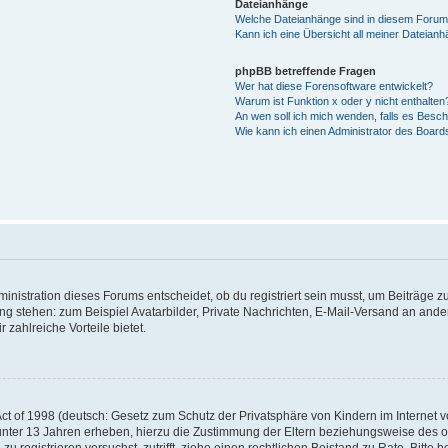
Dateianhänge
Welche Dateianhänge sind in diesem Forum
Kann ich eine Übersicht all meiner Dateian
phpBB betreffende Fragen
Wer hat diese Forensoftware entwickelt?
Warum ist Funktion x oder y nicht enthalten
An wen soll ich mich wenden, falls es Besc
Wie kann ich einen Administrator des Board
istration dieses Forums entscheidet, ob du registriert sein musst, um Beiträge zu s
ung stehen: zum Beispiel Avatarbilder, Private Nachrichten, E-Mail-Versand an ander
 zahlreiche Vorteile bietet.
t of 1998 (deutsch: Gesetz zum Schutz der Privatsphäre von Kindern im Internet vo
unter 13 Jahren erheben, hierzu die Zustimmung der Eltern beziehungsweise des o
h zu registrieren versuchst, zutrifft, ziehe einen rechtlichen Beistand zu Rate. Bit