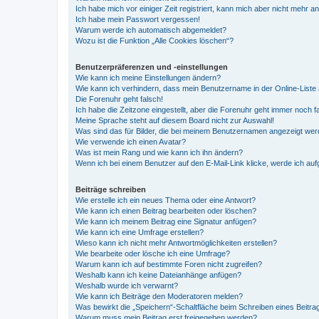
Ich habe mich vor einiger Zeit registriert, kann mich aber nicht mehr 
Ich habe mein Passwort vergessen!
Warum werde ich automatisch abgemeldet?
Wozu ist die Funktion „Alle Cookies löschen“?
Benutzerpräferenzen und -einstellungen
Wie kann ich meine Einstellungen ändern?
Wie kann ich verhindern, dass mein Benutzername in der Online-Liste 
Die Forenuhr geht falsch!
Ich habe die Zeitzone eingestellt, aber die Forenuhr geht immer noch f
Meine Sprache steht auf diesem Board nicht zur Auswahl!
Was sind das für Bilder, die bei meinem Benutzernamen angezeigt we
Wie verwende ich einen Avatar?
Was ist mein Rang und wie kann ich ihn ändern?
Wenn ich bei einem Benutzer auf den E-Mail-Link klicke, werde ich au
Beiträge schreiben
Wie erstelle ich ein neues Thema oder eine Antwort?
Wie kann ich einen Beitrag bearbeiten oder löschen?
Wie kann ich meinem Beitrag eine Signatur anfügen?
Wie kann ich eine Umfrage erstellen?
Wieso kann ich nicht mehr Antwortmöglichkeiten erstellen?
Wie bearbeite oder lösche ich eine Umfrage?
Warum kann ich auf bestimmte Foren nicht zugreifen?
Weshalb kann ich keine Dateianhänge anfügen?
Weshalb wurde ich verwarnt?
Wie kann ich Beiträge den Moderatoren melden?
Was bewirkt die „Speichern“-Schaltfläche beim Schreiben eines Beitra
Warum muss mein Beitrag erst freigegeben werden?