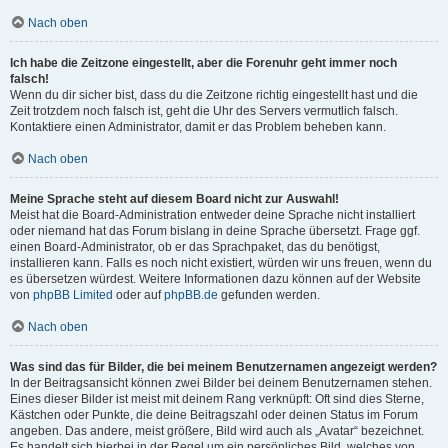
Nach oben
Ich habe die Zeitzone eingestellt, aber die Forenuhr geht immer noch
falsch!
Wenn du dir sicher bist, dass du die Zeitzone richtig eingestellt hast und die
Zeit trotzdem noch falsch ist, geht die Uhr des Servers vermutlich falsch.
Kontaktiere einen Administrator, damit er das Problem beheben kann.
Nach oben
Meine Sprache steht auf diesem Board nicht zur Auswahl!
Meist hat die Board-Administration entweder deine Sprache nicht installiert
oder niemand hat das Forum bislang in deine Sprache übersetzt. Frage ggf.
einen Board-Administrator, ob er das Sprachpaket, das du benötigst,
installieren kann. Falls es noch nicht existiert, würden wir uns freuen, wenn du
es übersetzen würdest. Weitere Informationen dazu können auf der Website
von
phpBB Limited
oder auf
phpBB.de
gefunden werden.
Nach oben
Was sind das für Bilder, die bei meinem Benutzernamen angezeigt werden?
In der Beitragsansicht können zwei Bilder bei deinem Benutzernamen stehen.
Eines dieser Bilder ist meist mit deinem Rang verknüpft: Oft sind dies Sterne,
Kästchen oder Punkte, die deine Beitragszahl oder deinen Status im Forum
angeben. Das andere, meist größere, Bild wird auch als „Avatar“ bezeichnet.
Es handelt sich hierbei in der Regel um ein persönliches Bild, welches von