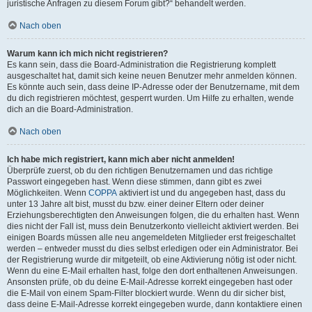
juristische Anfragen zu diesem Forum gibt?“ behandelt werden.
Nach oben
Warum kann ich mich nicht registrieren?
Es kann sein, dass die Board-Administration die Registrierung komplett
ausgeschaltet hat, damit sich keine neuen Benutzer mehr anmelden können.
Es könnte auch sein, dass deine IP-Adresse oder der Benutzername, mit dem
du dich registrieren möchtest, gesperrt wurden. Um Hilfe zu erhalten, wende
dich an die Board-Administration.
Nach oben
Ich habe mich registriert, kann mich aber nicht anmelden!
Überprüfe zuerst, ob du den richtigen Benutzernamen und das richtige
Passwort eingegeben hast. Wenn diese stimmen, dann gibt es zwei
Möglichkeiten. Wenn
COPPA
aktiviert ist und du angegeben hast, dass du
unter 13 Jahre alt bist, musst du bzw. einer deiner Eltern oder deiner
Erziehungsberechtigten den Anweisungen folgen, die du erhalten hast. Wenn
dies nicht der Fall ist, muss dein Benutzerkonto vielleicht aktiviert werden. Bei
einigen Boards müssen alle neu angemeldeten Mitglieder erst freigeschaltet
werden – entweder musst du dies selbst erledigen oder ein Administrator. Bei
der Registrierung wurde dir mitgeteilt, ob eine Aktivierung nötig ist oder nicht.
Wenn du eine E-Mail erhalten hast, folge den dort enthaltenen Anweisungen.
Ansonsten prüfe, ob du deine E-Mail-Adresse korrekt eingegeben hast oder
die E-Mail von einem Spam-Filter blockiert wurde. Wenn du dir sicher bist,
dass deine E-Mail-Adresse korrekt eingegeben wurde, dann kontaktiere einen