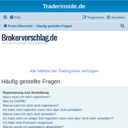
Traderinside.de
FAQ
Registrieren
Anmelden
S
Foren-Übersicht
Häufig gestellte Fragen
u
c
h
e
Alle Märkte bei TradingView verfolgen
Häufig gestellte Fragen
Registrierung und Anmeldung
Wozu muss ich mich registrieren?
Was ist COPPA?
Warum kann ich mich nicht registrieren?
Ich habe mich registriert, kann mich aber nicht anmelden!
Warum kann ich mich nicht anmelden?
Ich habe mich vor einiger Zeit registriert, kann mich aber nicht mehr anmelden?!
Ich habe mein Passwort vergessen!
Warum werde ich automatisch abgemeldet?