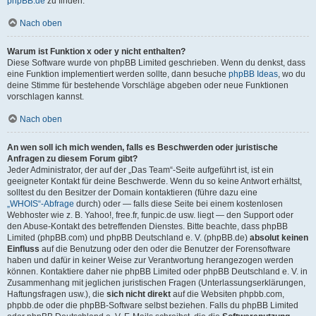
phpBB.de
zu finden.
Nach oben
Warum ist Funktion x oder y nicht enthalten?
Diese Software wurde von phpBB Limited geschrieben. Wenn du denkst, dass
eine Funktion implementiert werden sollte, dann besuche
phpBB Ideas
, wo du
deine Stimme für bestehende Vorschläge abgeben oder neue Funktionen
vorschlagen kannst.
Nach oben
An wen soll ich mich wenden, falls es Beschwerden oder juristische
Anfragen zu diesem Forum gibt?
Jeder Administrator, der auf der „Das Team“-Seite aufgeführt ist, ist ein
geeigneter Kontakt für deine Beschwerde. Wenn du so keine Antwort erhältst,
solltest du den Besitzer der Domain kontaktieren (führe dazu eine
„WHOIS“-Abfrage
durch) oder — falls diese Seite bei einem kostenlosen
Webhoster wie z. B. Yahoo!, free.fr, funpic.de usw. liegt — den Support oder
den Abuse-Kontakt des betreffenden Dienstes. Bitte beachte, dass phpBB
Limited (phpBB.com) und phpBB Deutschland e. V. (phpBB.de)
absolut keinen
Einfluss
auf die Benutzung oder den oder die Benutzer der Forensoftware
haben und dafür in keiner Weise zur Verantwortung herangezogen werden
können. Kontaktiere daher nie phpBB Limited oder phpBB Deutschland e. V. in
Zusammenhang mit jeglichen juristischen Fragen (Unterlassungserklärungen,
Haftungsfragen usw.), die
sich nicht direkt
auf die Websiten phpbb.com,
phpbb.de oder die phpBB-Software selbst beziehen. Falls du phpBB Limited