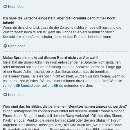
Nach oben
Ich habe die Zeitzone eingestellt, aber die Forenuhr geht immer noch
falsch!
Wenn du dir sicher bist, dass du die Zeitzone richtig eingestellt hast und die
Zeit trotzdem noch falsch ist, geht die Uhr des Servers vermutlich falsch.
Kontaktiere einen Administrator, damit er das Problem beheben kann.
Nach oben
Meine Sprache steht auf diesem Board nicht zur Auswahl!
Meist hat die Board-Administration entweder deine Sprache nicht installiert
oder niemand hat das Forum bislang in deine Sprache übersetzt. Frage ggf.
einen Board-Administrator, ob er das Sprachpaket, das du benötigst,
installieren kann. Falls es noch nicht existiert, würden wir uns freuen, wenn du
es übersetzen würdest. Weitere Informationen dazu können auf der Website
von
phpBB Limited
oder auf
phpBB.de
gefunden werden.
Nach oben
Was sind das für Bilder, die bei meinem Benutzernamen angezeigt werden?
In der Beitragsansicht können zwei Bilder bei deinem Benutzernamen stehen.
Eines dieser Bilder ist meist mit deinem Rang verknüpft: Oft sind dies Sterne,
Kästchen oder Punkte, die deine Beitragszahl oder deinen Status im Forum
angeben. Das andere, meist größere, Bild wird auch als „Avatar“ bezeichnet.
Es handelt sich hierbei in der Regel um ein persönliches Bild, welches von