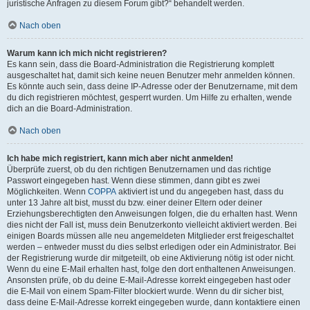
juristische Anfragen zu diesem Forum gibt?“ behandelt werden.
Nach oben
Warum kann ich mich nicht registrieren?
Es kann sein, dass die Board-Administration die Registrierung komplett
ausgeschaltet hat, damit sich keine neuen Benutzer mehr anmelden können.
Es könnte auch sein, dass deine IP-Adresse oder der Benutzername, mit dem
du dich registrieren möchtest, gesperrt wurden. Um Hilfe zu erhalten, wende
dich an die Board-Administration.
Nach oben
Ich habe mich registriert, kann mich aber nicht anmelden!
Überprüfe zuerst, ob du den richtigen Benutzernamen und das richtige
Passwort eingegeben hast. Wenn diese stimmen, dann gibt es zwei
Möglichkeiten. Wenn
COPPA
aktiviert ist und du angegeben hast, dass du
unter 13 Jahre alt bist, musst du bzw. einer deiner Eltern oder deiner
Erziehungsberechtigten den Anweisungen folgen, die du erhalten hast. Wenn
dies nicht der Fall ist, muss dein Benutzerkonto vielleicht aktiviert werden. Bei
einigen Boards müssen alle neu angemeldeten Mitglieder erst freigeschaltet
werden – entweder musst du dies selbst erledigen oder ein Administrator. Bei
der Registrierung wurde dir mitgeteilt, ob eine Aktivierung nötig ist oder nicht.
Wenn du eine E-Mail erhalten hast, folge den dort enthaltenen Anweisungen.
Ansonsten prüfe, ob du deine E-Mail-Adresse korrekt eingegeben hast oder
die E-Mail von einem Spam-Filter blockiert wurde. Wenn du dir sicher bist,
dass deine E-Mail-Adresse korrekt eingegeben wurde, dann kontaktiere einen