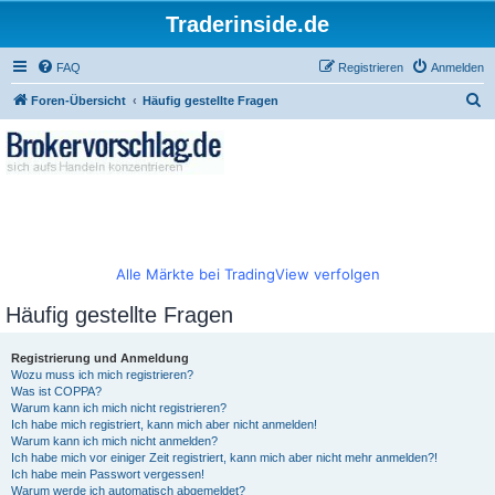
Traderinside.de
FAQ
Registrieren
Anmelden
S
Foren-Übersicht
Häufig gestellte Fragen
u
c
h
e
Alle Märkte bei TradingView verfolgen
Häufig gestellte Fragen
Registrierung und Anmeldung
Wozu muss ich mich registrieren?
Was ist COPPA?
Warum kann ich mich nicht registrieren?
Ich habe mich registriert, kann mich aber nicht anmelden!
Warum kann ich mich nicht anmelden?
Ich habe mich vor einiger Zeit registriert, kann mich aber nicht mehr anmelden?!
Ich habe mein Passwort vergessen!
Warum werde ich automatisch abgemeldet?