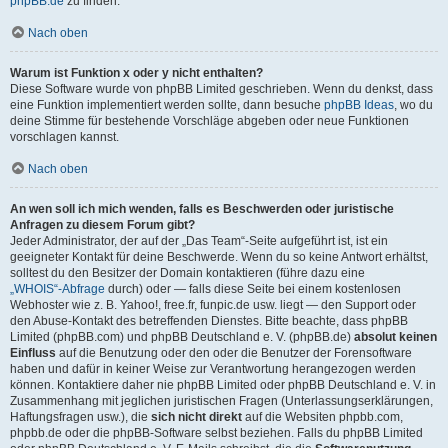
phpBB.de
zu finden.
Nach oben
Warum ist Funktion x oder y nicht enthalten?
Diese Software wurde von phpBB Limited geschrieben. Wenn du denkst, dass
eine Funktion implementiert werden sollte, dann besuche
phpBB Ideas
, wo du
deine Stimme für bestehende Vorschläge abgeben oder neue Funktionen
vorschlagen kannst.
Nach oben
An wen soll ich mich wenden, falls es Beschwerden oder juristische
Anfragen zu diesem Forum gibt?
Jeder Administrator, der auf der „Das Team“-Seite aufgeführt ist, ist ein
geeigneter Kontakt für deine Beschwerde. Wenn du so keine Antwort erhältst,
solltest du den Besitzer der Domain kontaktieren (führe dazu eine
„WHOIS“-Abfrage
durch) oder — falls diese Seite bei einem kostenlosen
Webhoster wie z. B. Yahoo!, free.fr, funpic.de usw. liegt — den Support oder
den Abuse-Kontakt des betreffenden Dienstes. Bitte beachte, dass phpBB
Limited (phpBB.com) und phpBB Deutschland e. V. (phpBB.de)
absolut keinen
Einfluss
auf die Benutzung oder den oder die Benutzer der Forensoftware
haben und dafür in keiner Weise zur Verantwortung herangezogen werden
können. Kontaktiere daher nie phpBB Limited oder phpBB Deutschland e. V. in
Zusammenhang mit jeglichen juristischen Fragen (Unterlassungserklärungen,
Haftungsfragen usw.), die
sich nicht direkt
auf die Websiten phpbb.com,
phpbb.de oder die phpBB-Software selbst beziehen. Falls du phpBB Limited