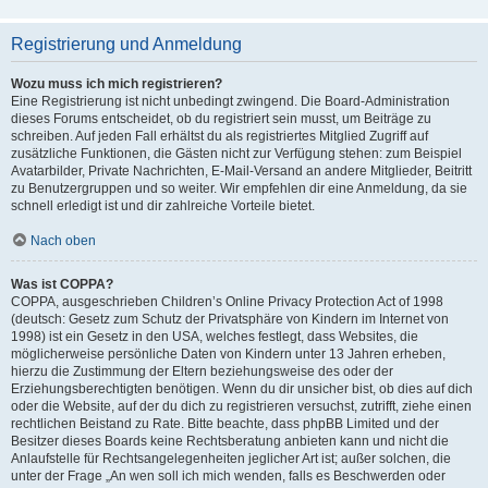
Registrierung und Anmeldung
Wozu muss ich mich registrieren?
Eine Registrierung ist nicht unbedingt zwingend. Die Board-Administration
dieses Forums entscheidet, ob du registriert sein musst, um Beiträge zu
schreiben. Auf jeden Fall erhältst du als registriertes Mitglied Zugriff auf
zusätzliche Funktionen, die Gästen nicht zur Verfügung stehen: zum Beispiel
Avatarbilder, Private Nachrichten, E-Mail-Versand an andere Mitglieder, Beitritt
zu Benutzergruppen und so weiter. Wir empfehlen dir eine Anmeldung, da sie
schnell erledigt ist und dir zahlreiche Vorteile bietet.
Nach oben
Was ist COPPA?
COPPA, ausgeschrieben Children’s Online Privacy Protection Act of 1998
(deutsch: Gesetz zum Schutz der Privatsphäre von Kindern im Internet von
1998) ist ein Gesetz in den USA, welches festlegt, dass Websites, die
möglicherweise persönliche Daten von Kindern unter 13 Jahren erheben,
hierzu die Zustimmung der Eltern beziehungsweise des oder der
Erziehungsberechtigten benötigen. Wenn du dir unsicher bist, ob dies auf dich
oder die Website, auf der du dich zu registrieren versuchst, zutrifft, ziehe einen
rechtlichen Beistand zu Rate. Bitte beachte, dass phpBB Limited und der
Besitzer dieses Boards keine Rechtsberatung anbieten kann und nicht die
Anlaufstelle für Rechtsangelegenheiten jeglicher Art ist; außer solchen, die
unter der Frage „An wen soll ich mich wenden, falls es Beschwerden oder