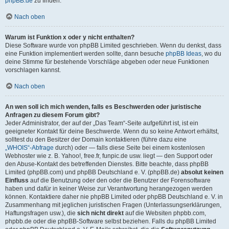
phpBB.de
zu finden.
Nach oben
Warum ist Funktion x oder y nicht enthalten?
Diese Software wurde von phpBB Limited geschrieben. Wenn du denkst, dass
eine Funktion implementiert werden sollte, dann besuche
phpBB Ideas
, wo du
deine Stimme für bestehende Vorschläge abgeben oder neue Funktionen
vorschlagen kannst.
Nach oben
An wen soll ich mich wenden, falls es Beschwerden oder juristische
Anfragen zu diesem Forum gibt?
Jeder Administrator, der auf der „Das Team“-Seite aufgeführt ist, ist ein
geeigneter Kontakt für deine Beschwerde. Wenn du so keine Antwort erhältst,
solltest du den Besitzer der Domain kontaktieren (führe dazu eine
„WHOIS“-Abfrage
durch) oder — falls diese Seite bei einem kostenlosen
Webhoster wie z. B. Yahoo!, free.fr, funpic.de usw. liegt — den Support oder
den Abuse-Kontakt des betreffenden Dienstes. Bitte beachte, dass phpBB
Limited (phpBB.com) und phpBB Deutschland e. V. (phpBB.de)
absolut keinen
Einfluss
auf die Benutzung oder den oder die Benutzer der Forensoftware
haben und dafür in keiner Weise zur Verantwortung herangezogen werden
können. Kontaktiere daher nie phpBB Limited oder phpBB Deutschland e. V. in
Zusammenhang mit jeglichen juristischen Fragen (Unterlassungserklärungen,
Haftungsfragen usw.), die
sich nicht direkt
auf die Websiten phpbb.com,
phpbb.de oder die phpBB-Software selbst beziehen. Falls du phpBB Limited