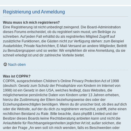
Registrierung und Anmeldung
Wozu muss ich mich registrieren?
Eine Registrierung ist nicht unbedingt zwingend. Die Board-Administration
dieses Forums entscheidet, ob du registriert sein musst, um Beiträge zu
schreiben. Auf jeden Fall erhältst du als registriertes Mitglied Zugriff auf
zusätzliche Funktionen, die Gästen nicht zur Verfügung stehen: zum Beispiel
Avatarbilder, Private Nachrichten, E-Mail-Versand an andere Mitglieder, Beitritt
zu Benutzergruppen und so weiter. Wir empfehlen dir eine Anmeldung, da sie
schnell erledigt ist und dir zahlreiche Vorteile bietet.
Nach oben
Was ist COPPA?
COPPA, ausgeschrieben Children’s Online Privacy Protection Act of 1998
(deutsch: Gesetz zum Schutz der Privatsphäre von Kindern im Internet von
1998) ist ein Gesetz in den USA, welches festlegt, dass Websites, die
möglicherweise persönliche Daten von Kindern unter 13 Jahren erheben,
hierzu die Zustimmung der Eltern beziehungsweise des oder der
Erziehungsberechtigten benötigen. Wenn du dir unsicher bist, ob dies auf dich
oder die Website, auf der du dich zu registrieren versuchst, zutrifft, ziehe einen
rechtlichen Beistand zu Rate. Bitte beachte, dass phpBB Limited und der
Besitzer dieses Boards keine Rechtsberatung anbieten kann und nicht die
Anlaufstelle für Rechtsangelegenheiten jeglicher Art ist; außer solchen, die
unter der Frage „An wen soll ich mich wenden, falls es Beschwerden oder