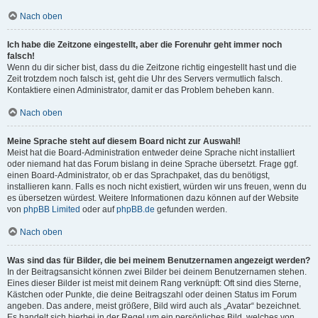
Nach oben
Ich habe die Zeitzone eingestellt, aber die Forenuhr geht immer noch
falsch!
Wenn du dir sicher bist, dass du die Zeitzone richtig eingestellt hast und die
Zeit trotzdem noch falsch ist, geht die Uhr des Servers vermutlich falsch.
Kontaktiere einen Administrator, damit er das Problem beheben kann.
Nach oben
Meine Sprache steht auf diesem Board nicht zur Auswahl!
Meist hat die Board-Administration entweder deine Sprache nicht installiert
oder niemand hat das Forum bislang in deine Sprache übersetzt. Frage ggf.
einen Board-Administrator, ob er das Sprachpaket, das du benötigst,
installieren kann. Falls es noch nicht existiert, würden wir uns freuen, wenn du
es übersetzen würdest. Weitere Informationen dazu können auf der Website
von
phpBB Limited
oder auf
phpBB.de
gefunden werden.
Nach oben
Was sind das für Bilder, die bei meinem Benutzernamen angezeigt werden?
In der Beitragsansicht können zwei Bilder bei deinem Benutzernamen stehen.
Eines dieser Bilder ist meist mit deinem Rang verknüpft: Oft sind dies Sterne,
Kästchen oder Punkte, die deine Beitragszahl oder deinen Status im Forum
angeben. Das andere, meist größere, Bild wird auch als „Avatar“ bezeichnet.
Es handelt sich hierbei in der Regel um ein persönliches Bild, welches von