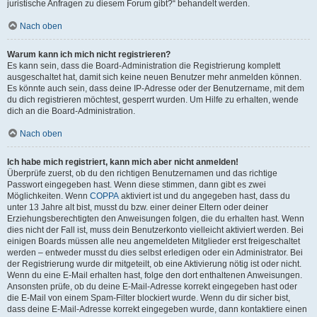
juristische Anfragen zu diesem Forum gibt?“ behandelt werden.
Nach oben
Warum kann ich mich nicht registrieren?
Es kann sein, dass die Board-Administration die Registrierung komplett
ausgeschaltet hat, damit sich keine neuen Benutzer mehr anmelden können.
Es könnte auch sein, dass deine IP-Adresse oder der Benutzername, mit dem
du dich registrieren möchtest, gesperrt wurden. Um Hilfe zu erhalten, wende
dich an die Board-Administration.
Nach oben
Ich habe mich registriert, kann mich aber nicht anmelden!
Überprüfe zuerst, ob du den richtigen Benutzernamen und das richtige
Passwort eingegeben hast. Wenn diese stimmen, dann gibt es zwei
Möglichkeiten. Wenn
COPPA
aktiviert ist und du angegeben hast, dass du
unter 13 Jahre alt bist, musst du bzw. einer deiner Eltern oder deiner
Erziehungsberechtigten den Anweisungen folgen, die du erhalten hast. Wenn
dies nicht der Fall ist, muss dein Benutzerkonto vielleicht aktiviert werden. Bei
einigen Boards müssen alle neu angemeldeten Mitglieder erst freigeschaltet
werden – entweder musst du dies selbst erledigen oder ein Administrator. Bei
der Registrierung wurde dir mitgeteilt, ob eine Aktivierung nötig ist oder nicht.
Wenn du eine E-Mail erhalten hast, folge den dort enthaltenen Anweisungen.
Ansonsten prüfe, ob du deine E-Mail-Adresse korrekt eingegeben hast oder
die E-Mail von einem Spam-Filter blockiert wurde. Wenn du dir sicher bist,
dass deine E-Mail-Adresse korrekt eingegeben wurde, dann kontaktiere einen