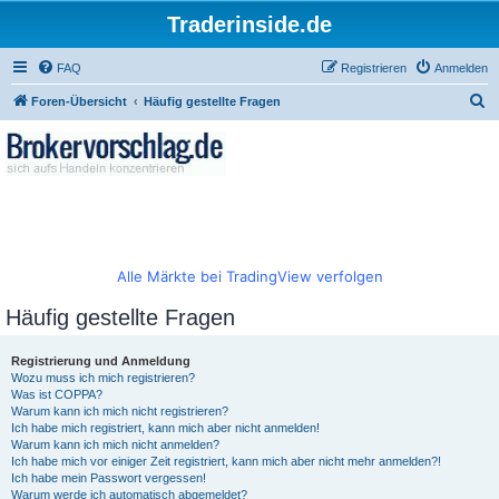
Traderinside.de
FAQ
Registrieren
Anmelden
S
Foren-Übersicht
Häufig gestellte Fragen
u
c
h
e
Alle Märkte bei TradingView verfolgen
Häufig gestellte Fragen
Registrierung und Anmeldung
Wozu muss ich mich registrieren?
Was ist COPPA?
Warum kann ich mich nicht registrieren?
Ich habe mich registriert, kann mich aber nicht anmelden!
Warum kann ich mich nicht anmelden?
Ich habe mich vor einiger Zeit registriert, kann mich aber nicht mehr anmelden?!
Ich habe mein Passwort vergessen!
Warum werde ich automatisch abgemeldet?