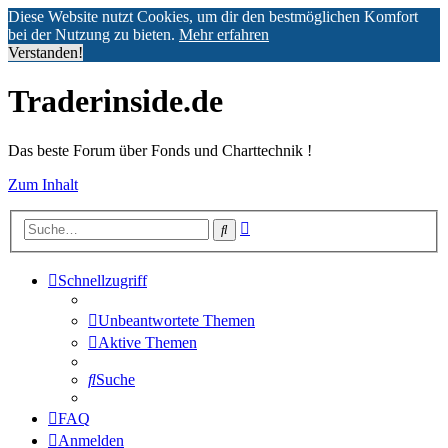
Diese Website nutzt Cookies, um dir den bestmöglichen Komfort
bei der Nutzung zu bieten.
Mehr erfahren
Verstanden!
Traderinside.de
Das beste Forum über Fonds und Charttechnik !
Zum Inhalt
Erweiterte
Suche
Suche
Schnellzugriff
Unbeantwortete Themen
Aktive Themen
Suche
FAQ
Anmelden